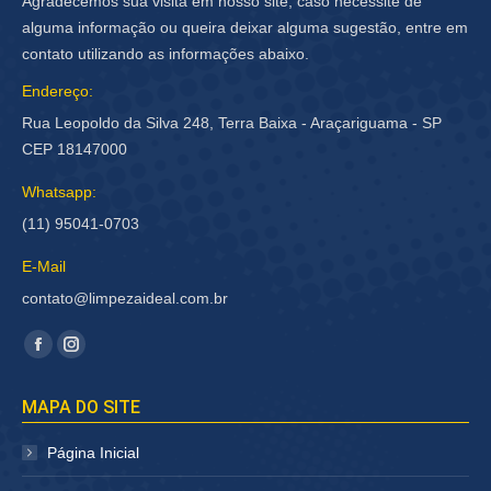
Agradecemos sua visita em nosso site, caso necessite de
alguma informação ou queira deixar alguma sugestão, entre em
contato utilizando as informações abaixo.
Endereço:
Rua Leopoldo da Silva 248, Terra Baixa - Araçariguama - SP
CEP 18147000
Whatsapp:
(11) 95041-0703
E-Mail
contato@limpezaideal.com.br
Encontre-nos em:
Facebook
Instagram
página
página
MAPA DO SITE
abre
abre
em
em
Página Inicial
nova
nova