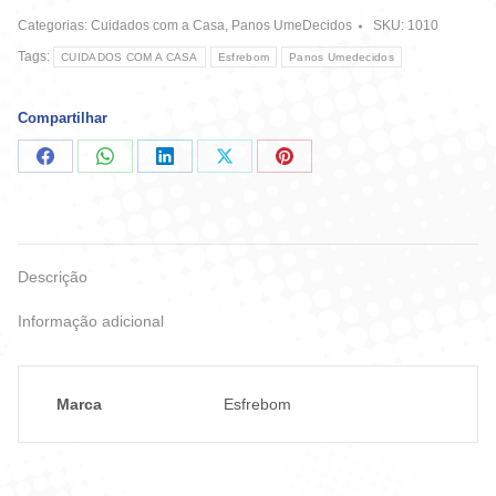
3
Categorias:
Cuidados com a Casa
,
Panos UmeDecidos
SKU:
1010
Em
1
Tags:
CUIDADOS COM A CASA
Esfrebom
Panos Umedecidos
quantidade
Compartilhar
Compartilhar
Compartilhar
Compartilhar
Compartilhar
Compartilhar
no
no
no
no
no
Facebook
WhatsApp
LinkedIn
X
Pinterest
Descrição
Informação adicional
Marca
Esfrebom