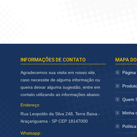
INFORMAÇÕES DE CONTATO
MAPA DO
Agradecemos sua visita em nosso site,
Página I
caso necessite de alguma informação ou
Produt
queira deixar alguma sugestão, entre em
contato utilizando as informações abaixo.
Quem 
Endereço:
Minha 
Rua Leopoldo da Silva 248, Terra Baixa -
Araçariguama - SP CEP 18147000
Polític
Whatsapp: