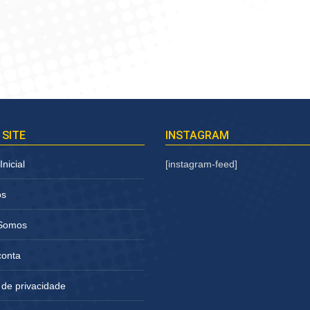
 SITE
INSTAGRAM
nicial
[instagram-feed]
os
Somos
conta
a de privacidade