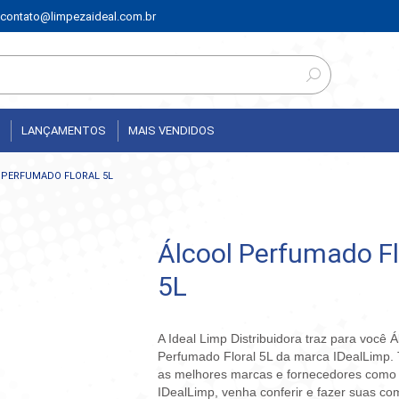
contato@limpezaideal.com.br
LANÇAMENTOS
MAIS VENDIDOS
 PERFUMADO FLORAL 5L
Álcool Perfumado Fl
5L
A Ideal Limp Distribuidora traz para você Á
Perfumado Floral 5L da marca IDealLimp.
as melhores marcas e fornecedores como
IDealLimp, venha conferir e fazer suas co