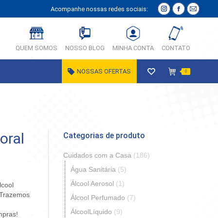
Acompanhe nossas redes sociais:
Instagram
Facebook
E-
página
página
Mail
abre
abre
página
QUEM SOMOS
NOSSO BLOG
MINHA CONTA
CONTATO
em
em
abre
nova
nova
em
NOSSAS OFERTAS
0
janela
janela
nova
janela
oral
Categorias de produto
Cuidados com a Casa
(186)
Água Sanitária
(5)
Álcool Aerosol
(1)
lcool
 Trazemos
Álcool Perfumado
(7)
ÁlcoolLíquido
(9)
mpras!