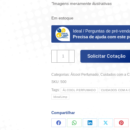
*Imagens meramente ilustrativas
Em estoque
Ideal / Perguntas de pré-vend
Precisa de ajuda com este 
Álcool
Solicitar Cotação
Perfumado
Floral
5L
Categorias:
Álcool Perfumado
,
Cuidados com a 
quantidade
SKU:
500
Tags:
ÁLCOOL PERFUMADO
CUIDADOS COM A 
IdealLimp
Compartilhar
Compartilhar
Compartilhar
Compartilhar
Compartilha
Comp