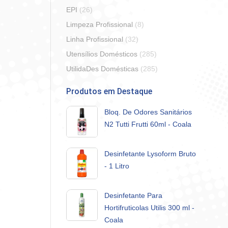
EPI
(26)
Limpeza Profissional
(8)
Linha Profissional
(32)
Utensílios Domésticos
(285)
UtilidaDes Domésticas
(285)
Produtos em Destaque
Bloq. De Odores Sanitários
N2 Tutti Frutti 60ml - Coala
Desinfetante Lysoform Bruto
- 1 Litro
Desinfetante Para
Hortifruticolas Utilis 300 ml -
Coala