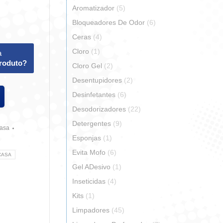
Aromatizador
(5)
Bloqueadores De Odor
(6)
Ceras
(4)
Cloro
(1)
a
produto?
Cloro Gel
(2)
Desentupidores
(2)
Desinfetantes
(6)
Desodorizadores
(22)
Detergentes
(9)
Casa
Esponjas
(1)
Evita Mofo
(6)
CASA
Gel ADesivo
(1)
Inseticidas
(4)
Kits
(1)
Limpadores
(45)
r
artilhar