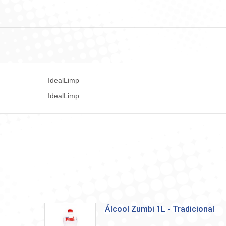
no
no
no
no
no
Facebook
WhatsApp
LinkedIn
X
Pint
IdealLimp
IdealLimp
Álcool Zumbi 1L - Tradicional