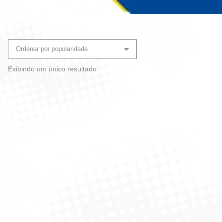
Você está aqui:
Exibindo um único resultado
Aplicador Gel ADesivo +
Refil Marine 37G – Coala