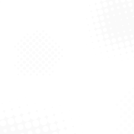
 Bompack 7Kg 35X50
Bobina Bompack Premium
/ 500 Un – Bompack
12Kg 40X60 C/ 500
Solicitar Cotação
Solicitar Cotação
ngraxante Limpeza
Desentupidor A Vacuo
Pesada 5L
Superpro