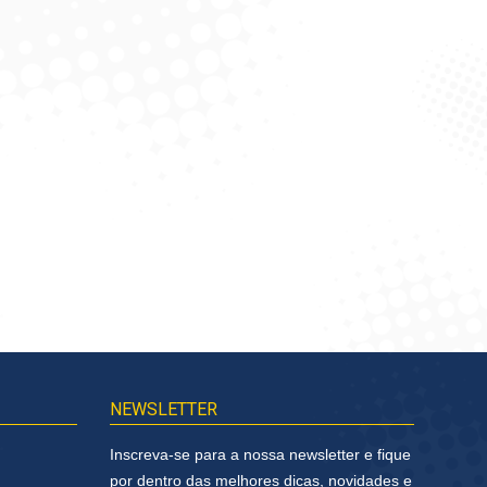
axa Branca 500 G
Jogo Americano 29X44
Pictures – Alklin Home
Solicitar Cotação
Solicitar Cotação
NEWSLETTER
Inscreva-se para a nossa newsletter e fique
por dentro das melhores dicas, novidades e