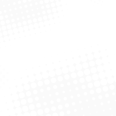
va Lava Car C/
Esponja Automotiva Tamanho
Esp
eservatório
P – Autoklin
olicitar Cotação
Solicitar Cotação