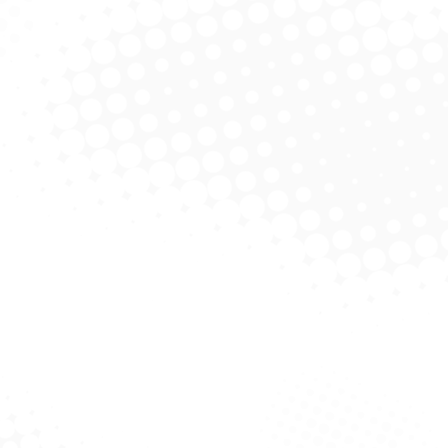
 Cleene Sabonete
Agipró Cleene Sabonete
Agip
zado Erva Doce 5
Perolizado Pitanga 5 Litros
Perol
Litros
olicitar Cotação
Solicitar Cotação