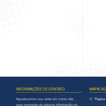
Estop
S
INFORMAÇÕES DE CONTATO
MAPA DO
Agradecemos sua visita em nosso site,
Página I
caso necessite de alguma informação ou