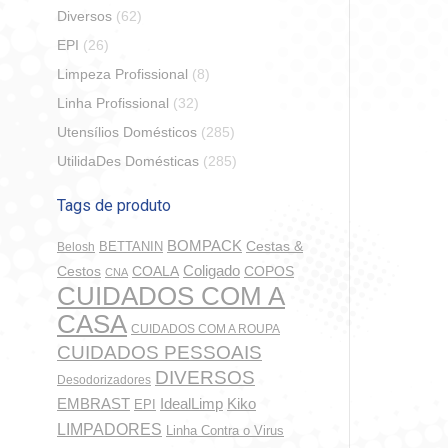
Diversos
(62)
EPI
(26)
Limpeza Profissional
(8)
Agipró
Linha Profissional
(32)
Peroli
Utensílios Domésticos
(285)
UtilidaDes Domésticas
(285)
S
Tags de produto
BOMPACK
BETTANIN
Cestas &
Belosh
Coligado
COALA
COPOS
Cestos
CNA
CUIDADOS COM A
CASA
CUIDADOS COM A ROUPA
CUIDADOS PESSOAIS
DIVERSOS
Desodorizadores
IdealLimp
EMBRAST
Kiko
EPI
LIMPADORES
Linha Contra o Virus