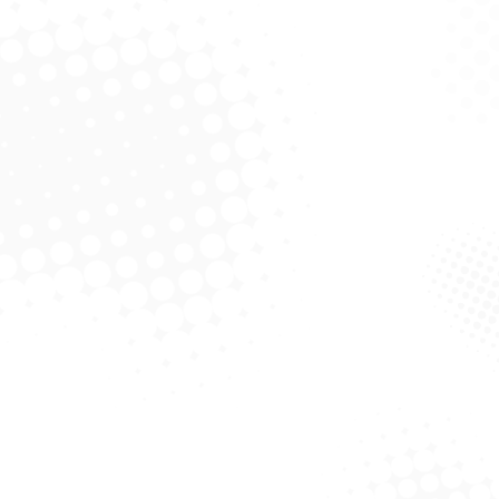
ró Cleene Sabonete
Algodão Alvejado Especial
izado Talco 5 Litros
100G – Autoklin
Solicitar Cotação
Solicitar Cotação