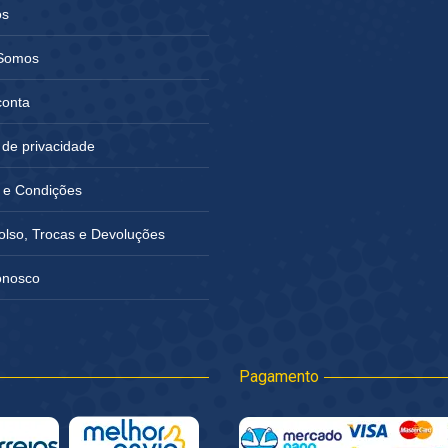
os
Somos
conta
a de privacidade
 e Condições
lso, Trocas e Devoluções
onosco
Pagamento