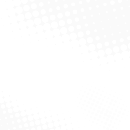
olicitar Cotação
Solicitar Cotação
upidor Sanitário –
Detergente Automotivo Vip
Disp
Alklin
Limp 5L
olicitar Cotação
Solicitar Cotação