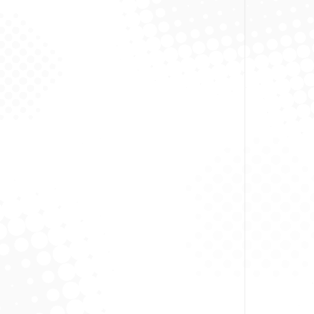
Esco
R
S