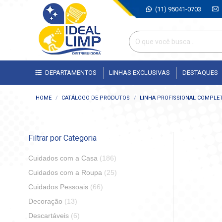
(11) 95041-0703
DEPARTAMENTOS
LINHAS EXCLUSIVAS
DESTAQUES
Você está aqui:
HOME
CATÁLOGO DE PRODUTOS
LINHA PROFISSIONAL COMPLE
Filtrar por Categoria
Cuidados com a Casa
(186)
Cuidados com a Roupa
(25)
Cuidados Pessoais
(66)
Decoração
(13)
Descartáveis
(6)