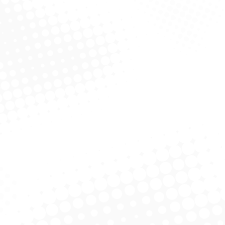
 Espuma – Espoflex
Bobina Bompack 5Kg 28X42
Bobina
cm – C/ 500 Un – Bompack
cm – C
olicitar Cotação
Solicitar Cotação
Picotada 20X35 500
Cabo De Aluminio Lava Car
Dese
Sacos Roll