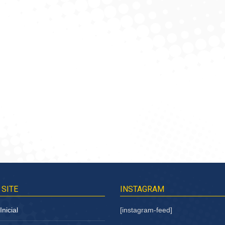
a 150G – Fabrica
Estopa 400G – Autoklin
Gr
Pauliceia
olicitar Cotação
Solicitar Cotação
 SITE
INSTAGRAM
nicial
[instagram-feed]