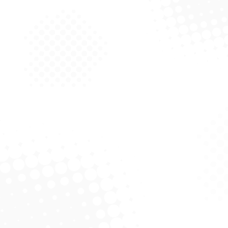
onja Lava Carro –
Estopa 150G – Autoklin
Superpro
Solicitar Cotação
Solicitar Cotação