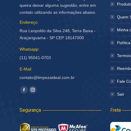
Produt
queira deixar alguma sugestão, entre em
contato utilizando as informações abaixo.
Quem 
Endereço:
Minha 
Rua Leopoldo da Silva 248, Terra Baixa -
Araçariguama - SP CEP 18147000
Polític
Whatsapp:
Termos
(11) 95041-0703
Reembo
E-Mail
contato@limpezaideal.com.br
Fale C
Encontre-nos em:
Facebook
Instagram
Sair
página
página
abre
abre
Segurança
Frete
em
em
nova
nova