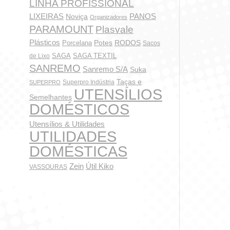
LINHA PROFISSIONAL
Bloco De
LIXEIRAS
PANOS
Noviça
Organizadores
PARAMOUNT
Plasvale
Plásticos
Potes
Porcelana
RODOS
Sacos
S
SAGA
SAGA TEXTIL
de Lixo
SANREMO
Sanremo S/A
Suka
Taças e
Superpro Indústria
SUPERPRO
UTENSÍLIOS
Semelhantes
DOMÉSTICOS
Utensílios & Utilidades
UTILIDADES
DOMÉSTICAS
Zein
Útil Kiko
VASSOURAS
Bobina 