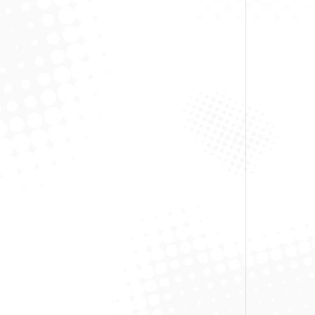
S
Desent
S