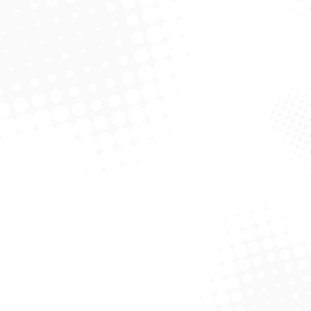
Solicitar Cotação
Solicitar Cotação
enser Papel Toalha
Escova Lava Car Bola
Solicitar Cotação
Solicitar Cotação