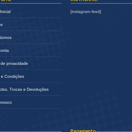
nicial
[instagram-feed]
os
Somos
conta
a de privacidade
 e Condições
lso, Trocas e Devoluções
onosco
Pagamento