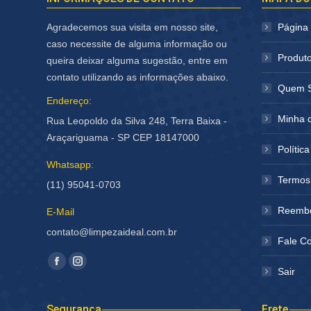
Agradecemos sua visita em nosso site,
Página I
caso necessite de alguma informação ou
Produt
queira deixar alguma sugestão, entre em
contato utilizando as informações abaixo.
Quem 
Endereço:
Minha 
Rua Leopoldo da Silva 248, Terra Baixa -
Araçariguama - SP CEP 18147000
Polític
Whatsapp:
Termos
(11) 95041-0703
Reembo
E-Mail
contato@limpezaideal.com.br
Fale C
Encontre-nos em:
Facebook
Instagram
Sair
página
página
abre
abre
Segurança
Frete