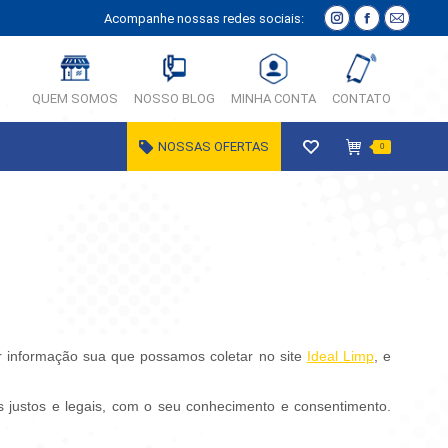
Acompanhe nossas redes sociais:
Instagram
Facebook
E-
página
página
Mail
abre
abre
página
QUEM SOMOS
NOSSO BLOG
MINHA CONTA
CONTATO
em
em
abre
nova
nova
em
NOSSAS OFERTAS
0
janela
janela
nova
janela
uer informação sua que possamos coletar no site
Ideal Limp
, e
 justos e legais, com o seu conhecimento e consentimento.