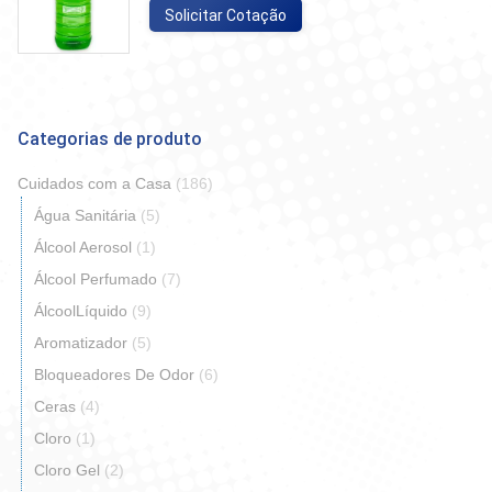
Solicitar Cotação
Categorias de produto
Cuidados com a Casa
(186)
Água Sanitária
(5)
Álcool Aerosol
(1)
Álcool Perfumado
(7)
ÁlcoolLíquido
(9)
Aromatizador
(5)
Bloqueadores De Odor
(6)
Ceras
(4)
Cloro
(1)
Cloro Gel
(2)