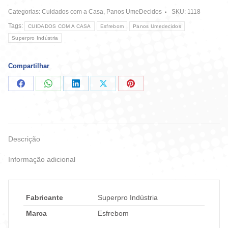
Tubo
Categorias:
Cuidados com a Casa
,
Panos UmeDecidos
SKU:
1118
quantidade
Tags:
CUIDADOS COM A CASA
Esfrebom
Panos Umedecidos
Superpro Indústria
Compartilhar
Compartilhar
Compartilhar
Compartilhar
Compartilhar
Compartilhar
no
no
no
no
no
Facebook
WhatsApp
LinkedIn
X
Pinterest
Descrição
Informação adicional
Fabricante
Superpro Indústria
Marca
Esfrebom