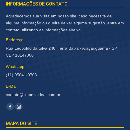
INFORMAÇÕES DE CONTATO
Agradecemos sua visita em nosso site, caso necessite de
alguma informação ou queira deixar alguma sugestão, entre em
contato utilizando as informações abaixo.
Endereço:
Rua Leopoldo da Silva 248, Terra Baixa - Araçariguama - SP
CEP 18147000
Whatsapp:
(11) 95041-0703
E-Mail
contato@limpezaideal.com.br
Encontre-nos em:
Facebook
Instagram
página
página
MAPA DO SITE
abre
abre