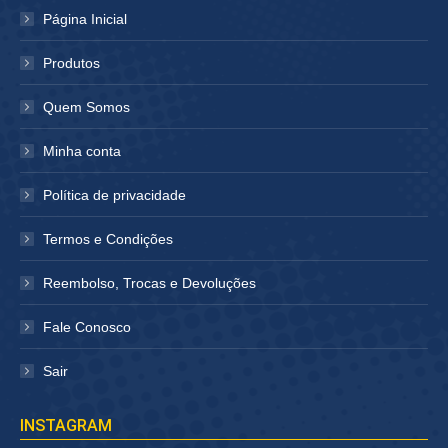
em
em
Página Inicial
nova
nova
janela
janela
Produtos
Quem Somos
Minha conta
Política de privacidade
Termos e Condições
Reembolso, Trocas e Devoluções
Fale Conosco
Sair
INSTAGRAM