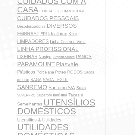
CUIDADOS COM A
Pa
CASA
CUIDADOS COM A ROUPA
CUIDADOS PESSOAIS
So
DIVERSOS
Desodorizadores
IdealLimp
EMBRAST
Kiko
EPI
LIMPADORES
Linha Contra o Virus
LINHA PROFISSIONAL
LIXEIRAS
PANOS
Noviça
Organizadores
PARAMOUNT
Plasvale
Plásticos
Potes
Porcelana
RODOS
Sacos
SAGA
SAGA TEXTIL
de Lixo
SANREMO
Sanremo S/A
Suka
Taças e
Superpro Indústria
SUPERPRO
UTENSÍLIOS
Semelhantes
DOMÉSTICOS
Utensílios & Utilidades
UTILIDADES