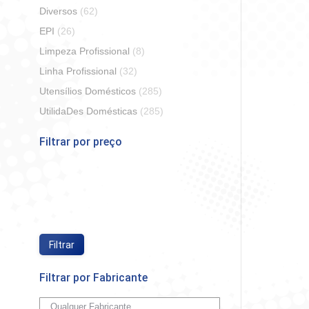
Diversos
(62)
EPI
(26)
Limpeza Profissional
(8)
Linha Profissional
(32)
Utensílios Domésticos
(285)
Esponja 
UtilidaDes Domésticas
(285)
Filtrar por preço
So
Preço
Preço
mínimo
máximo
Filtrar
Filtrar por Fabricante