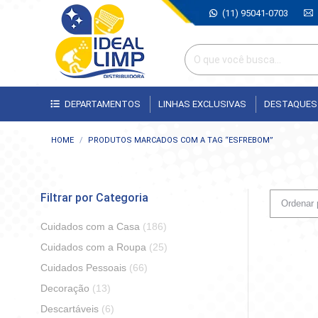
(11) 95041-0703
DEPARTAMENTOS
LINHAS EXCLUSIVAS
DESTAQUES
Você está aqui:
HOME
PRODUTOS MARCADOS COM A TAG “ESFREBOM”
Filtrar por Categoria
Cuidados com a Casa
(186)
Cuidados com a Roupa
(25)
Cuidados Pessoais
(66)
Decoração
(13)
Descartáveis
(6)