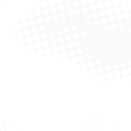
Abrasiva Esfrebom –
Esfrebom Wipes Vidros Pack
Esf
Inox
UmeDe
licitar Cotação
Solicitar Cotação