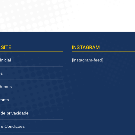
 SITE
INSTAGRAM
nicial
[instagram-feed]
os
Somos
conta
a de privacidade
 e Condições