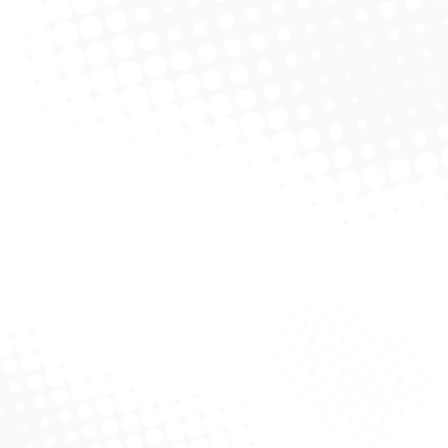
no UmeDecido
licitar Cotação