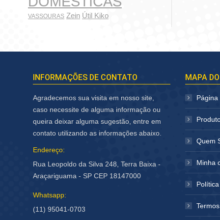
DOMÉSTICAS
Zein
Útil Kiko
VASSOURAS
INFORMAÇÕES DE CONTATO
MAPA DO
Agradecemos sua visita em nosso site,
Página I
caso necessite de alguma informação ou
Produt
queira deixar alguma sugestão, entre em
contato utilizando as informações abaixo.
Quem 
Endereço:
Minha 
Rua Leopoldo da Silva 248, Terra Baixa -
Araçariguama - SP CEP 18147000
Polític
Whatsapp:
Termos
(11) 95041-0703