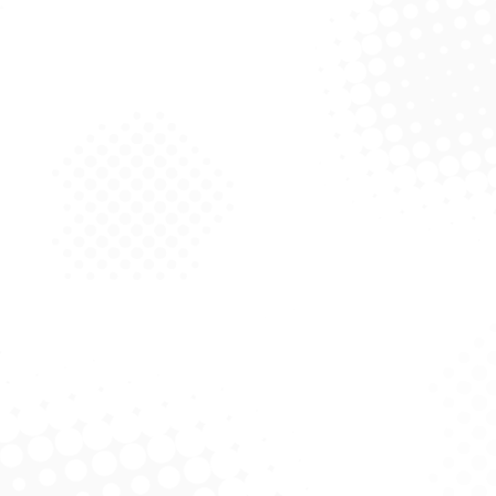
om Wipes Inox Pack
Esfrebom Wipes Cozinha 3
Em 1
Solicitar Cotação
Solicitar Cotação