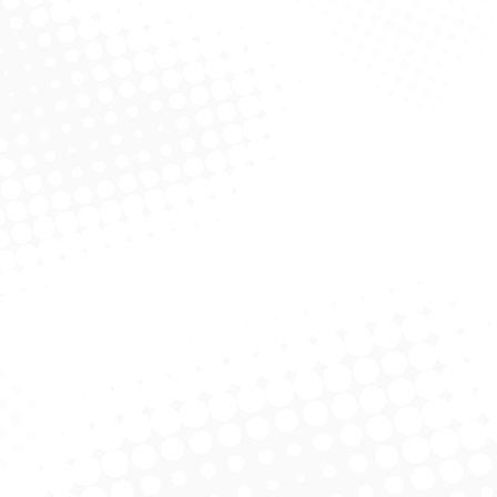
om Wipes Multiuso
Esfrebom Wipes Inox Tubo
Esfreb
Pack
licitar Cotação
Solicitar Cotação
m Wipes Banheiro –