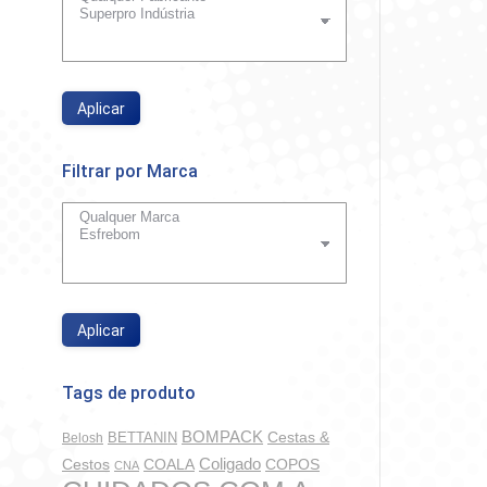
Esfreb
Aplicar
So
Filtrar por Marca
Aplicar
Tags de produto
BOMPACK
BETTANIN
Cestas &
Belosh
Coligado
COALA
COPOS
Cestos
CNA
Esfrebo