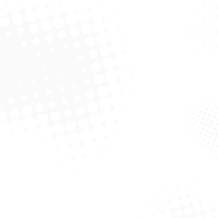
rebom Wipes Pano
Esfrebom Wipes Multiuso
cido Limpa Vidros
Tubo
Tubo
Solicitar Cotação
Solicitar Cotação