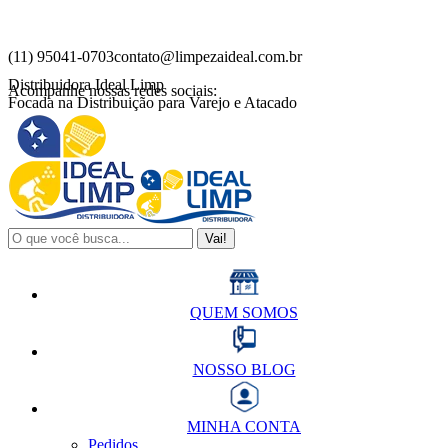
Pular
para
o
(11) 95041-0703
contato@limpezaideal.com.br
conteúdo
Distribuidora Ideal Limp
Acompanhe nossas redes sociais:
Focada na Distribuição para Varejo e Atacado
Instagram
Facebook
E-
página
página
Mail
abre
abre
página
em
em
abre
nova
nova
em
janela
janela
nova
janela
Buscar:
QUEM SOMOS
NOSSO BLOG
MINHA CONTA
Pedidos