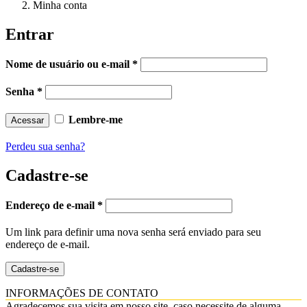
Minha conta
Entrar
Obrigatório
Nome de usuário ou e-mail
*
Obrigatório
Senha
*
Lembre-me
Acessar
Perdeu sua senha?
Cadastre-se
Obrigatório
Endereço de e-mail
*
Um link para definir uma nova senha será enviado para seu
endereço de e-mail.
Cadastre-se
INFORMAÇÕES DE CONTATO
Agradecemos sua visita em nosso site, caso necessite de alguma