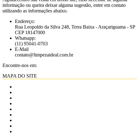
informação ou queira deixar alguma sugestão, entre em contato
utilizando as informações abaixo.
Endereço:
Rua Leopoldo da Silva 248, Terra Baixa - Araçariguama - SP
CEP 18147000
Whatsapp:
(11) 95041-0703
E-Mail
contato@limpezaideal.com.br
Encontre-nos em:
Facebook
Instagram
MAPA DO SITE
página
página
abre
abre
Página Inicial
em
em
Produtos
nova
nova
Quem Somos
janela
janela
Minha conta
Política de privacidade
Termos e Condições
Reembolso, Trocas e Devoluções
Fale Conosco
Sair