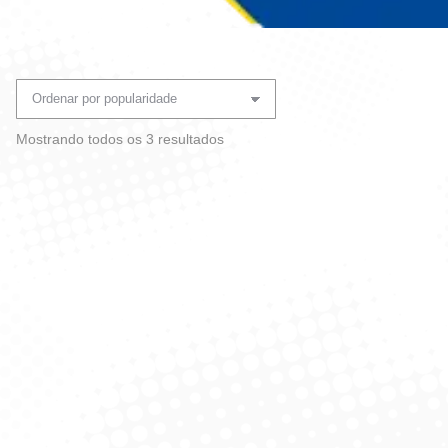
Você está aqui:
Classificado
Mostrando todos os 3 resultados
por
popularidade
Pastilha Sanitária ADesiva
Pastilha Sanitária ADesiva
Maçã VerDe 9G C/2 –
Citrus 9G C/2 – Coala