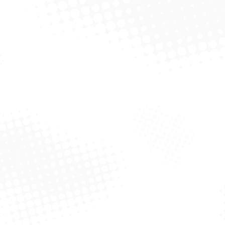
Coala
Solicitar Cotação
Solicitar Cotação
Pastilha Sanitária ADesiva
– Oceano C/ 3 UnidaDes
10G Cada
Solicitar Cotação