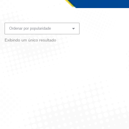
Você está aqui:
Exibindo um único resultado
Pá E Vassoura Com Cabo –
Plasvale