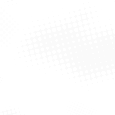
Filme De Pvc – 15M X
Filme Alimentar Kikopack
28cm – Bompack
15M
Solicitar Cotação
Solicitar Cotação