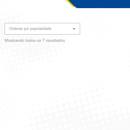
Você está aqui:
Classificado
Mostrando todos os 7 resultados
por
popularidade
Rolo Filme De Pvc
Papel Filme Para
Kikopack 100M
Churrasco Kiko – Rolo De