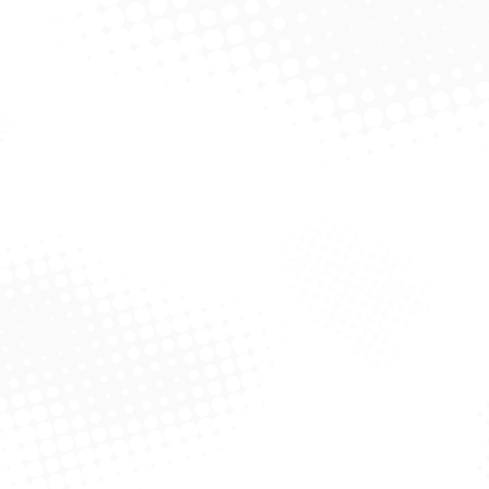
4Mx45cm
Solicitar Cotação
Solicitar Cotação
Filme Especial Para
Filme De Pvc – 300M X
Churrasco – 5M X 45cm –
38cm – Bompack
Bompack
Solicitar Cotação
Solicitar Cotação