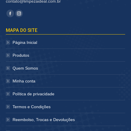
contato@limpezaideal.com.br
Encontre-nos em:
Facebook
Instagram
página
página
MAPA DO SITE
abre
abre
em
em
Página Inicial
nova
nova
janela
janela
Produtos
Quem Somos
Minha conta
Política de privacidade
Termos e Condições
Reembolso, Trocas e Devoluções