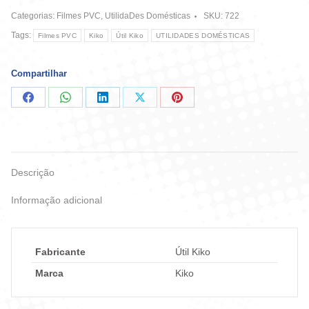
Pvc
Categorias:
Filmes PVC
,
UtilidaDes Domésticas
SKU:
722
Kikopack
100M
Tags:
Filmes PVC
Kiko
Útil Kiko
UTILIDADES DOMÉSTICAS
quantidade
Compartilhar
Compartilhar
Compartilhar
Compartilhar
Compartilhar
Compartilhar
no
no
no
no
no
Facebook
WhatsApp
LinkedIn
X
Pinterest
Descrição
Informação adicional
Fabricante
Útil Kiko
Marca
Kiko