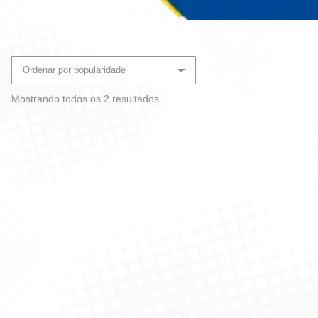
Você está aqui:
Classificado
Mostrando todos os 2 resultados
por
popularidade
Pulverizador Plastico
Pulverizador Confort
Sanremo 580ml
480ml Sanremo