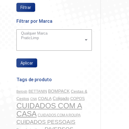
Filtrar
Filtrar por Marca
Aplicar
Tags de produto
BOMPACK
BETTANIN
Cestas &
Belosh
Coligado
COALA
COPOS
Cestos
CNA
CUIDADOS COM A
CASA
CUIDADOS COM A ROUPA
CUIDADOS PESSOAIS