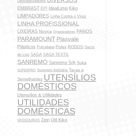
DIVERSOS
Desodorizadores
IdealLimp
EMBRAST
Kiko
EPI
LIMPADORES
Linha Contra o Virus
LINHA PROFISSIONAL
LIXEIRAS
PANOS
Noviça
Organizadores
PARAMOUNT
Plasvale
Plásticos
Potes
Porcelana
RODOS
Sacos
SAGA
SAGA TEXTIL
de Lixo
SANREMO
Sanremo S/A
Suka
Taças e
Superpro Indústria
SUPERPRO
UTENSÍLIOS
Semelhantes
DOMÉSTICOS
Utensílios & Utilidades
UTILIDADES
DOMÉSTICAS
Zein
Útil Kiko
VASSOURAS