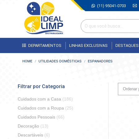
(11) 95041-0703
DEPARTAMENTOS
LINHAS EXCLUSIVAS
DESTAQUES
Você está aqui:
HOME
UTILIDADES DOMÉSTICAS
ESPANADORES
Filtrar por Categoria
Cuidados com a Casa
(186)
Cuidados com a Roupa
(25)
Cuidados Pessoais
(66)
Decoração
(13)
Descartáveis
(6)