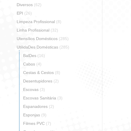
Diversos
(62)
EPI
(26)
Limpeza Profissional
(8)
Linha Profissional
(32)
Utensílios Domésticos
(285)
Espanad
UtilidaDes Domésticas
(285)
BalDes
(16)
Cabos
(4)
So
Cestas & Cestos
(8)
Desentupidores
(2)
Escovas
(3)
Escovas Sanitária
(3)
Espanadores
(2)
Esponjas
(9)
Filmes PVC
(7)