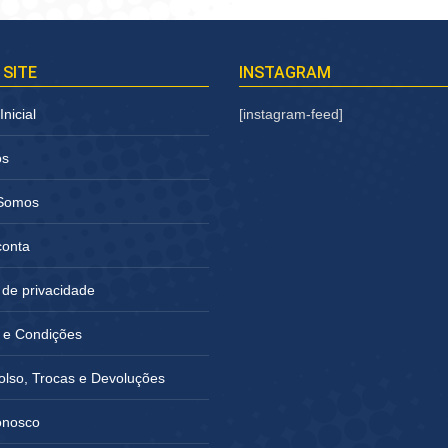
 SITE
INSTAGRAM
nicial
[instagram-feed]
os
Somos
conta
a de privacidade
 e Condições
lso, Trocas e Devoluções
onosco