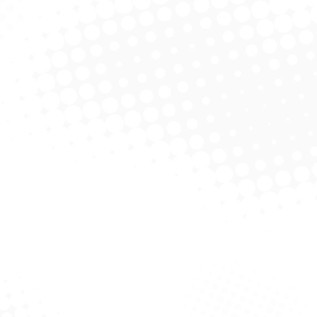
or Multiuso 60X10
Espanador De Pena N 40
licitar Cotação
Solicitar Cotação