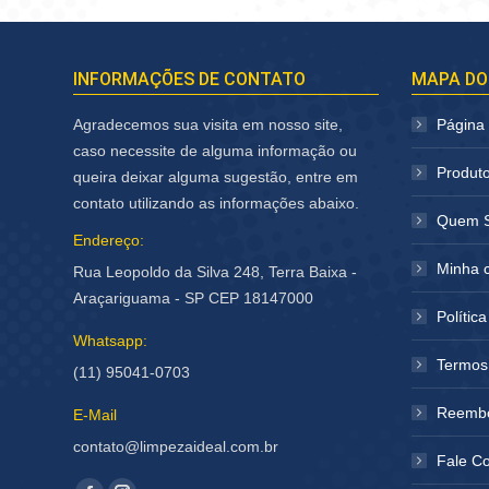
INFORMAÇÕES DE CONTATO
MAPA DO
Agradecemos sua visita em nosso site,
Página I
caso necessite de alguma informação ou
Produt
queira deixar alguma sugestão, entre em
contato utilizando as informações abaixo.
Quem 
Endereço:
Minha 
Rua Leopoldo da Silva 248, Terra Baixa -
Araçariguama - SP CEP 18147000
Polític
Whatsapp:
Termos
(11) 95041-0703
Reembo
E-Mail
contato@limpezaideal.com.br
Fale C