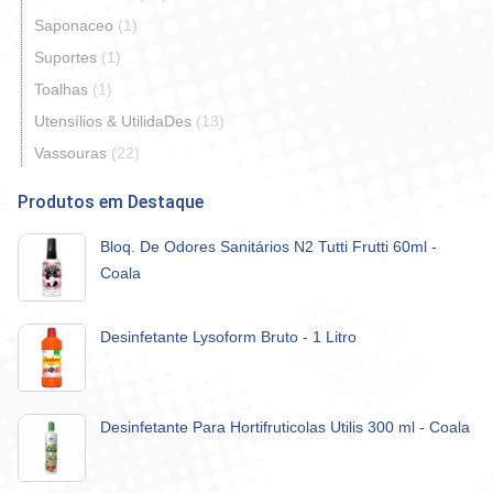
Saponaceo
(1)
Suportes
(1)
Toalhas
(1)
Utensílios & UtilidaDes
(13)
Vassouras
(22)
Produtos em Destaque
Bloq. De Odores Sanitários N2 Tutti Frutti 60ml -
Coala
Desinfetante Lysoform Bruto - 1 Litro
Desinfetante Para Hortifruticolas Utilis 300 ml - Coala