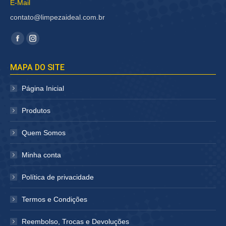
E-Mail
contato@limpezaideal.com.br
Encontre-nos em:
Facebook
Instagram
página
página
MAPA DO SITE
abre
abre
em
em
Página Inicial
nova
nova
janela
janela
Produtos
Quem Somos
Minha conta
Política de privacidade
Termos e Condições
Reembolso, Trocas e Devoluções