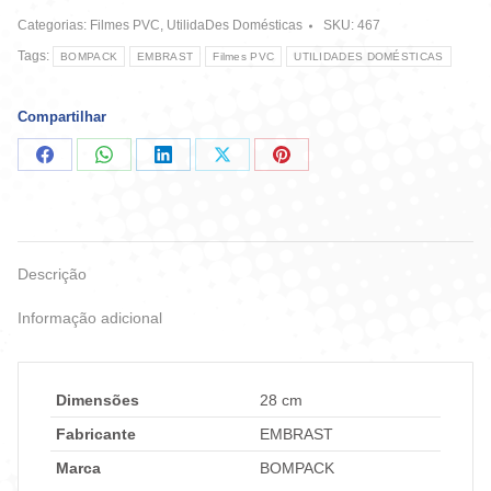
-
Categorias:
Filmes PVC
,
UtilidaDes Domésticas
SKU:
467
15M
X
Tags:
BOMPACK
EMBRAST
Filmes PVC
UTILIDADES DOMÉSTICAS
28cm
-
Bompack
Compartilhar
quantidade
Compartilhar
Compartilhar
Compartilhar
Compartilhar
Compartilhar
no
no
no
no
no
Facebook
WhatsApp
LinkedIn
X
Pinterest
Descrição
Informação adicional
Dimensões
28 cm
Fabricante
EMBRAST
Marca
BOMPACK