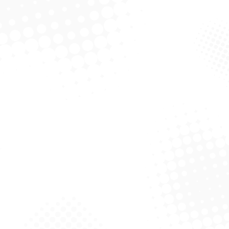
Noviça Rodo Maxima ADeren
C/ Cabo G
Solicitar Cotação
 Rodo Maxima ADeren
C/ Cabo M
Solicitar Cotação
odo Bralimpia 34 cm
Maxirodo Bralimpia 15 cm