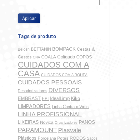
Aplicar
So
Tags de produto
Rodo D
BOMPACK
BETTANIN
Cestas &
Belosh
Coligado
COALA
COPOS
Cestos
CNA
CUIDADOS COM A
CASA
CUIDADOS COM A ROUPA
So
CUIDADOS PESSOAIS
DIVERSOS
Desodorizadores
IdealLimp
EMBRAST
Kiko
EPI
LIMPADORES
Linha Contra o Virus
LINHA PROFISSIONAL
LIXEIRAS
PANOS
Noviça
Organizadores
PARAMOUNT
Plasvale
Plásticos
Potes
Porcelana
RODOS
Sacos