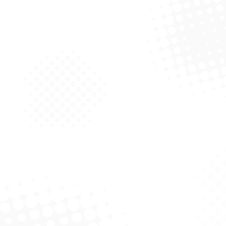
equeno Limpe + Rosa
Rodo MaDeira 60 cm C/C
– Plasvale
Solicitar Cotação
Solicitar Cotação
Rodo De Pia – Noviça
Solicitar Cotação
upla Face Com Cabo