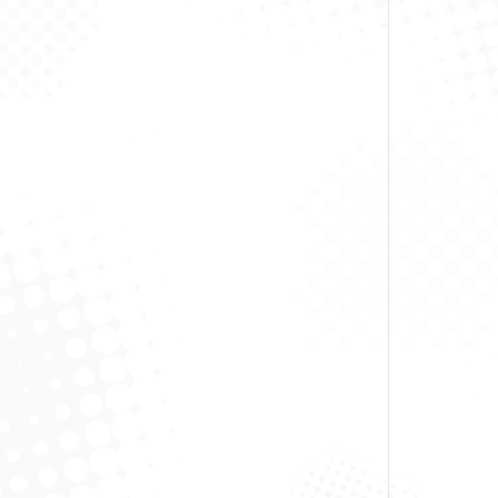
Novi
So
Ki
So