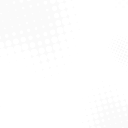
trátil – Autoklin
Solicitar Cotação
De Alumínio P/ Pia
Rodo Alumínio 60 cm C/C
Alum
Solicitar Cotação
Solicitar Cotação