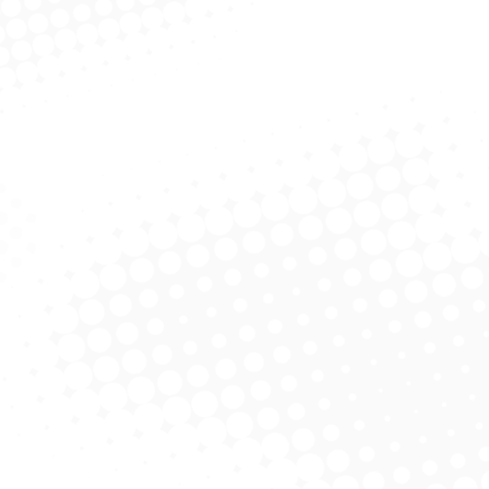
Solicitar Cotação
ça Rodo Ballena
licitar Cotação
t Limpa Vidros
licitar Cotação