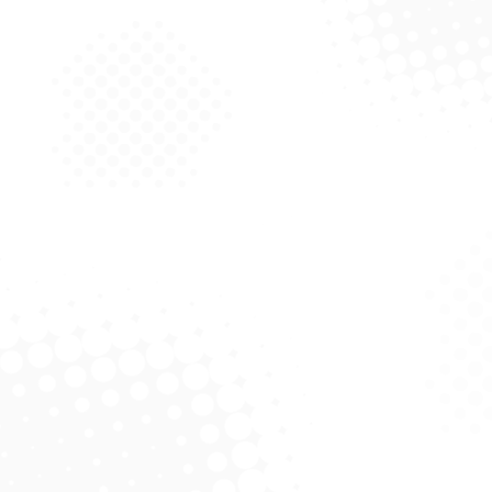
lumínio 1,00 Mt C/C
Cabo Alum
Solicitar Cotação
Rodo 40cm Com Cabo –
Alklin
Solicitar Cotação