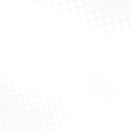
Noviça Rodo Vai E Vem Plus
C/Cabo
Solicitar Cotação
m 1 Multifuncional
Noviça
licitar Cotação
Mega Rodo 58cm – Alklin
Maxir