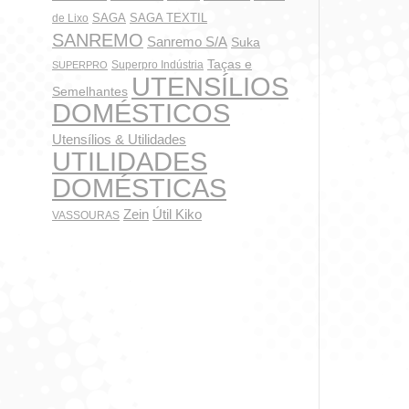
SAGA
SAGA TEXTIL
de Lixo
SANREMO
Sanremo S/A
Suka
Taças e
Superpro Indústria
SUPERPRO
Rodo A
UTENSÍLIOS
Semelhantes
DOMÉSTICOS
Utensílios & Utilidades
UTILIDADES
So
DOMÉSTICAS
Zein
Útil Kiko
VASSOURAS