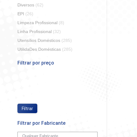
Diversos
(62)
EPI
(26)
Limpeza Profissional
(8)
Linha Profissional
(32)
Utensílios Domésticos
(285)
UtilidaDes Domésticas
(285)
Filtrar por preço
So
Preço
Preço
mínimo
máximo
Filtrar
Filtrar por Fabricante