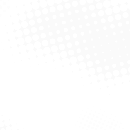
Rodo Spray
Rodo Plastico 60 cm C/C
Rodo 
licitar Cotação
Solicitar Cotação