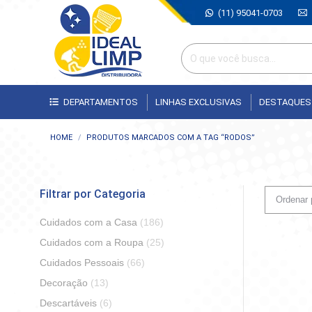
(11) 95041-0703
DEPARTAMENTOS
LINHAS EXCLUSIVAS
DESTAQUES
Você está aqui:
HOME
PRODUTOS MARCADOS COM A TAG “RODOS”
Filtrar por Categoria
Cuidados com a Casa
(186)
Cuidados com a Roupa
(25)
Cuidados Pessoais
(66)
Decoração
(13)
Descartáveis
(6)