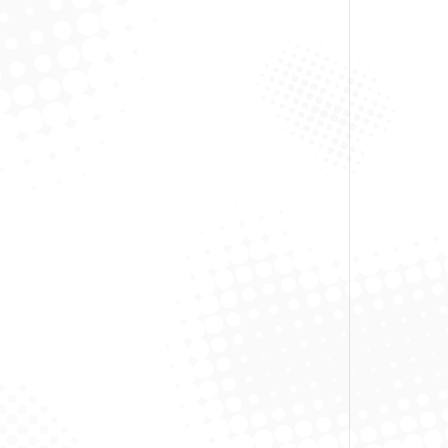
Rodo 3 E
So