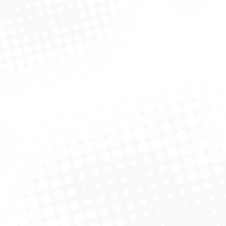
lumínio 40 cm C/C
Rodo A
Alum
licitar Cotação
Rodo Alumínio 30 cm C/C
Alum
Solicitar Cotação