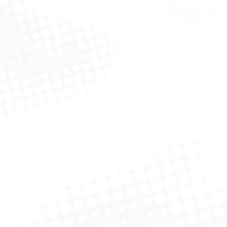
ast Eva C/ Escova
Rodo Plast Esponja E Spray
Rodo P
48cm
licitar Cotação
Solicitar Cotação
aDeira 40 cm C/C
Rodo MaDeira 30 cm C/C
Rodo D