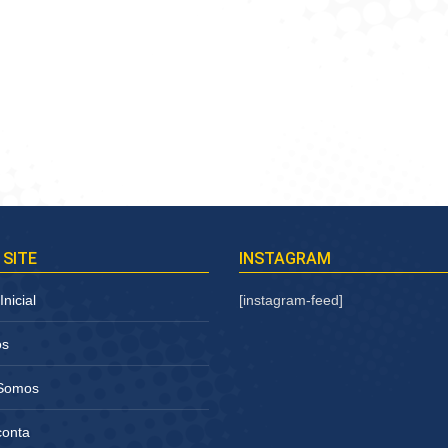
 SITE
INSTAGRAM
nicial
[instagram-feed]
os
Somos
conta