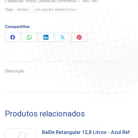
Categorias:
Rodos
,
UtilidaDes Domésticas
SKU:
981
Brilhus
quantidade
Tags:
RODOS
UTILIDADES DOMÉSTICAS
Compartilhar
Compartilhar
Compartilhar
Compartilhar
Compartilhar
Compartilhar
no
no
no
no
no
Facebook
WhatsApp
LinkedIn
X
Pinterest
Descrição
Produtos relacionados
BalDe Retangular 12,8 Litros - Azul Ref