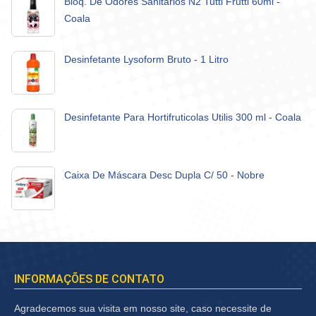
Bloq. De Odores Sanitários N2 Tutti Frutti 60ml -
Coala
Desinfetante Lysoform Bruto - 1 Litro
Desinfetante Para Hortifruticolas Utilis 300 ml - Coala
Caixa De Máscara Desc Dupla C/ 50 - Nobre
INFORMAÇÕES DE CONTATO
Agradecemos sua visita em nosso site, caso necessite de