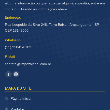
alguma informação ou queira deixar alguma sugestão, entre em
contato utilizando as informações abaixo.
Endereço:
Rua Leopoldo da Silva 248, Terra Baixa - Araçariguama - SP
CEP 18147000
Whatsapp:
(11) 95041-0703
E-Mail
contato@limpezaideal.com.br
Encontre-nos em:
Facebook
Instagram
página
página
MAPA DO SITE
abre
abre
em
em
Página Inicial
nova
nova
janela
janela
Produtos