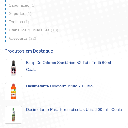
Saponaceo
(1)
Suportes
(1)
Toalhas
(1)
Utensílios & UtilidaDes
(13)
Vassouras
(22)
Produtos em Destaque
Bloq. De Odores Sanitários N2 Tutti Frutti 60ml -
Coala
Desinfetante Lysoform Bruto - 1 Litro
Desinfetante Para Hortifruticolas Utilis 300 ml - Coala