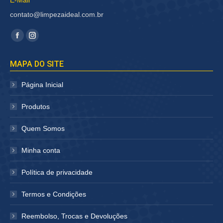
E-Mail
contato@limpezaideal.com.br
Encontre-nos em:
Facebook
Instagram
página
página
MAPA DO SITE
abre
abre
em
em
Página Inicial
nova
nova
janela
janela
Produtos
Quem Somos
Minha conta
Política de privacidade
Termos e Condições
Reembolso, Trocas e Devoluções