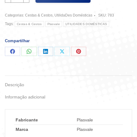
3,4
Litros
Categorias:
Cestas & Cestos
,
UtilidaDes Domésticas
SKU:
783
Ref
15103475
Tags:
Cestas & Cestos
Plasvale
UTILIDADES DOMÉSTICAS
-
Plasvale
quantidade
Compartilhar
Compartilhar
Compartilhar
Compartilhar
Compartilhar
Compartilhar
no
no
no
no
no
Facebook
WhatsApp
LinkedIn
X
Pinterest
Descrição
Informação adicional
Fabricante
Plasvale
Marca
Plasvale