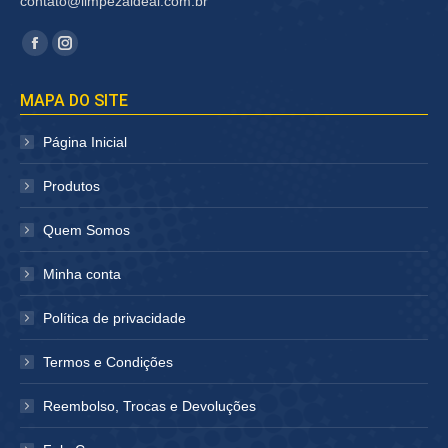
contato@limpezaideal.com.br
Encontre-nos em:
Facebook
Instagram
página
página
MAPA DO SITE
abre
abre
em
em
Página Inicial
nova
nova
janela
janela
Produtos
Quem Somos
Minha conta
Política de privacidade
Termos e Condições
Reembolso, Trocas e Devoluções