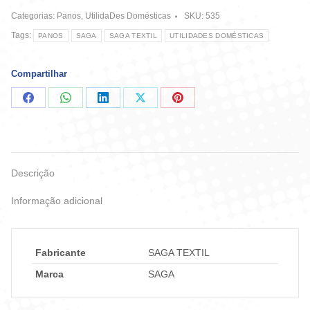
G
Categorias:
Panos
,
UtilidaDes Domésticas
SKU:
535
-
Saga
Tags:
PANOS
SAGA
SAGA TEXTIL
UTILIDADES DOMÉSTICAS
quantidade
Compartilhar
Compartilhar
Compartilhar
Compartilhar
Compartilhar
Compartilhar
no
no
no
no
no
Facebook
WhatsApp
LinkedIn
X
Pinterest
Descrição
Informação adicional
Fabricante
SAGA TEXTIL
Marca
SAGA