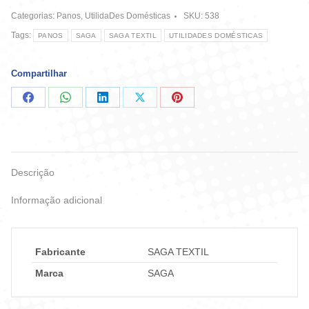
P
Categorias:
Panos
,
UtilidaDes Domésticas
SKU:
538
-
Saga
Tags:
PANOS
SAGA
SAGA TEXTIL
UTILIDADES DOMÉSTICAS
quantidade
Compartilhar
Compartilhar
Compartilhar
Compartilhar
Compartilhar
Compartilhar
no
no
no
no
no
Facebook
WhatsApp
LinkedIn
X
Pinterest
Descrição
Informação adicional
Fabricante
SAGA TEXTIL
Marca
SAGA