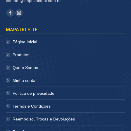
contato@limpezaideal.com.br
Encontre-nos em:
Facebook
Instagram
página
página
MAPA DO SITE
abre
abre
em
em
Página Inicial
nova
nova
janela
janela
Produtos
Quem Somos
Minha conta
Política de privacidade
Termos e Condições
Reembolso, Trocas e Devoluções