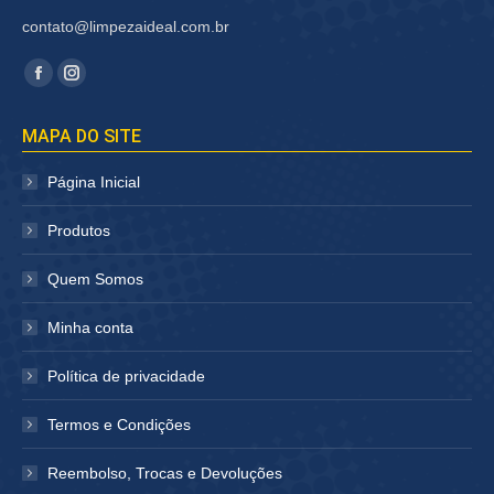
contato@limpezaideal.com.br
Encontre-nos em:
Facebook
Instagram
página
página
MAPA DO SITE
abre
abre
em
em
Página Inicial
nova
nova
janela
janela
Produtos
Quem Somos
Minha conta
Política de privacidade
Termos e Condições
Reembolso, Trocas e Devoluções