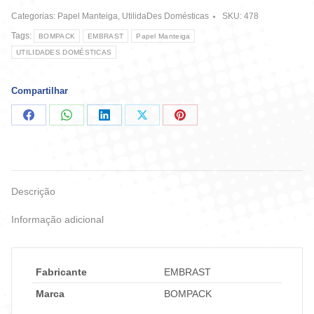
X
Categorias:
Papel Manteiga
,
UtilidaDes Domésticas
SKU:
478
28
cm
Tags:
BOMPACK
EMBRAST
Papel Manteiga
-
UTILIDADES DOMÉSTICAS
Bompack
quantidade
Compartilhar
Compartilhar
Compartilhar
Compartilhar
Compartilhar
Compartilhar
no
no
no
no
no
Facebook
WhatsApp
LinkedIn
X
Pinterest
Descrição
Informação adicional
Fabricante
EMBRAST
Marca
BOMPACK