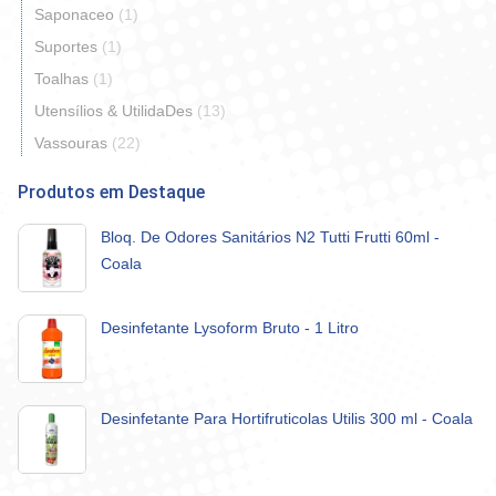
Saponaceo
(1)
Suportes
(1)
Toalhas
(1)
Utensílios & UtilidaDes
(13)
Vassouras
(22)
Produtos em Destaque
Bloq. De Odores Sanitários N2 Tutti Frutti 60ml -
Coala
Desinfetante Lysoform Bruto - 1 Litro
Desinfetante Para Hortifruticolas Utilis 300 ml - Coala