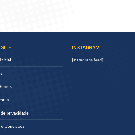
 SITE
INSTAGRAM
nicial
[instagram-feed]
os
Somos
conta
a de privacidade
 e Condições