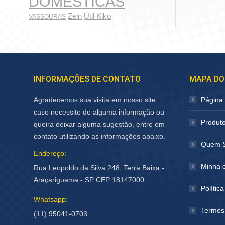
DOMÉSTICAS
Zein
Útil Kiko
VASSOURAS
INFORMAÇÕES DE CONTATO
MAPA DO
Agradecemos sua visita em nosso site,
Página I
caso necessite de alguma informação ou
Produt
queira deixar alguma sugestão, entre em
contato utilizando as informações abaixo.
Quem 
Endereço:
Minha 
Rua Leopoldo da Silva 248, Terra Baixa -
Araçariguama - SP CEP 18147000
Polític
Whatsapp:
Termos
(11) 95041-0703