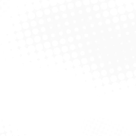
nteiga Kiko – Rolo
Papel Manteiga 7,5M X 28
Papel 
e 4M X 30cm
cm – Bompack
licitar Cotação
Solicitar Cotação