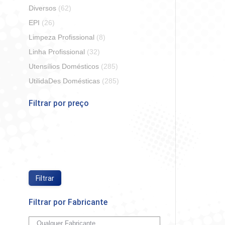
Diversos
(62)
EPI
(26)
Limpeza Profissional
(8)
Linha Profissional
(32)
Utensílios Domésticos
(285)
Papel Ma
D
UtilidaDes Domésticas
(285)
Filtrar por preço
So
Preço
Preço
mínimo
máximo
Filtrar
Filtrar por Fabricante