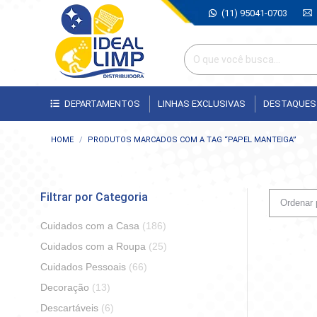
(11) 95041-0703
DEPARTAMENTOS
LINHAS EXCLUSIVAS
DESTAQUES
Você está aqui:
HOME
PRODUTOS MARCADOS COM A TAG “PAPEL MANTEIGA”
Filtrar por Categoria
Cuidados com a Casa
(186)
Cuidados com a Roupa
(25)
Cuidados Pessoais
(66)
Decoração
(13)
Descartáveis
(6)