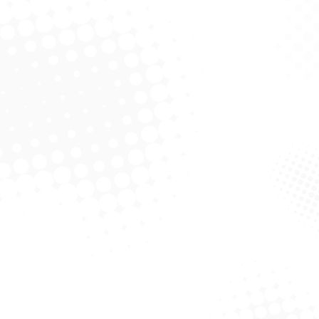
Manteiga 4M X 28 cm
– Bompack
Solicitar Cotação