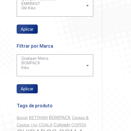
Aplicar
Filtrar por Marca
Aplicar
Tags de produto
BOMPACK
BETTANIN
Cestas &
Belosh
Coligado
COALA
COPOS
Cestos
CNA