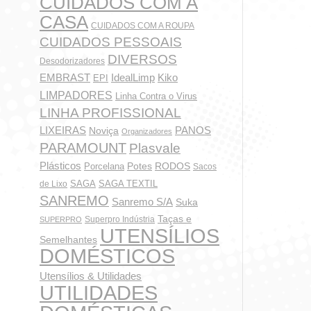
CUIDADOS COM A
CASA
CUIDADOS COM A ROUPA
CUIDADOS PESSOAIS
DIVERSOS
Desodorizadores
IdealLimp
EMBRAST
Kiko
EPI
LIMPADORES
Linha Contra o Virus
LINHA PROFISSIONAL
LIXEIRAS
PANOS
Noviça
Organizadores
PARAMOUNT
Plasvale
Plásticos
Potes
Porcelana
RODOS
Sacos
SAGA
SAGA TEXTIL
de Lixo
SANREMO
Sanremo S/A
Suka
Taças e
Superpro Indústria
SUPERPRO
UTENSÍLIOS
Semelhantes
DOMÉSTICOS
Utensílios & Utilidades
UTILIDADES