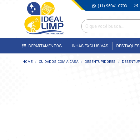
(11) 95041-0703
DEPARTAMENTOS
LINHAS EXCLUSIVAS
DESTAQUES
Você está aqui:
HOME
CUIDADOS COM A CASA
DESENTUPIDORES
DESENTUPI