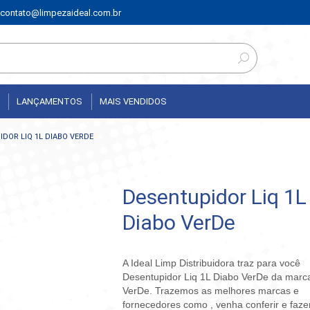
contato@limpezaideal.com.br
LANÇAMENTOS
MAIS VENDIDOS
DOR LIQ 1L DIABO VERDE
Desentupidor Liq 1L
Diabo VerDe
A Ideal Limp Distribuidora traz para você
Desentupidor Liq 1L Diabo VerDe da marc
VerDe. Trazemos as melhores marcas e
fornecedores como , venha conferir e faze