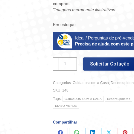
compras!
*Imagens meramente ilustrativas
Em estoque
Ideal / Perguntas de pré-vend
Precisa de ajuda com este 
Desentupidor
Solicitar Cotação
Liq
1L
Diabo
Categorias:
Cuidados com a Casa
,
Desentupidor
VerDe
quantidade
SKU:
148
Tags:
CUIDADOS COM A CASA
Desentupidores
DIABO VERDE
Compartilhar