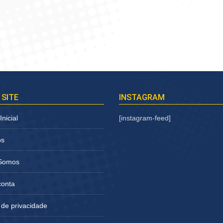
 SITE
INSTAGRAM
nicial
[instagram-feed]
os
Somos
conta
a de privacidade