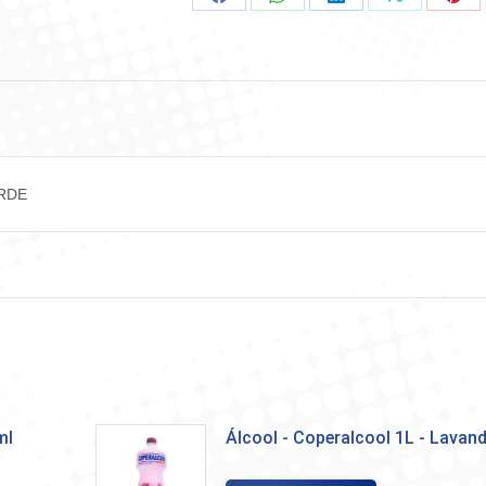
Compartilhar
Compartilhar
Compartilhar
Compartilha
Comp
no
no
no
no
no
Facebook
WhatsApp
LinkedIn
X
Pint
RDE
ml
Álcool - Coperalcool 1L - Lavan