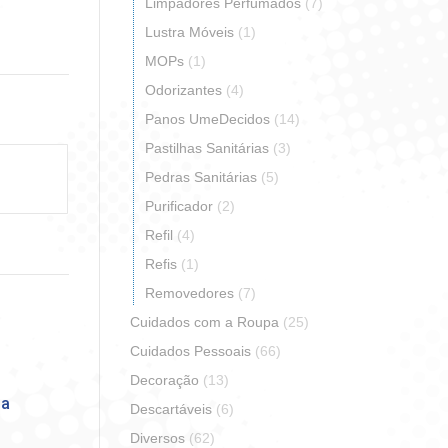
Limpadores Perfumados
(7)
r
artilhar
Lustra Móveis
(1)
MOPs
(1)
erest
Odorizantes
(4)
Panos UmeDecidos
(14)
Pastilhas Sanitárias
(3)
Pedras Sanitárias
(5)
Purificador
(2)
Refil
(4)
Refis
(1)
Removedores
(7)
Cuidados com a Roupa
(25)
Cuidados Pessoais
(66)
Decoração
(13)
da
Descartáveis
(6)
Diversos
(62)