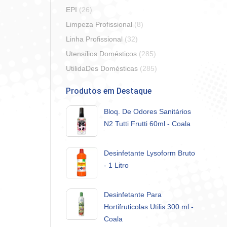
EPI
(26)
Limpeza Profissional
(8)
Linha Profissional
(32)
Utensílios Domésticos
(285)
UtilidaDes Domésticas
(285)
Produtos em Destaque
Bloq. De Odores Sanitários
N2 Tutti Frutti 60ml - Coala
Desinfetante Lysoform Bruto
- 1 Litro
Desinfetante Para
Hortifruticolas Utilis 300 ml -
Coala