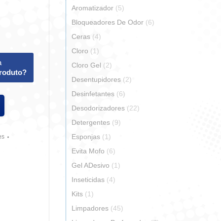
Aromatizador
(5)
Bloqueadores De Odor
(6)
Ceras
(4)
Cloro
(1)
a
Cloro Gel
(2)
produto?
Desentupidores
(2)
Desinfetantes
(6)
Desodorizadores
(22)
Detergentes
(9)
Esponjas
(1)
es
Evita Mofo
(6)
Gel ADesivo
(1)
Inseticidas
(4)
Kits
(1)
Limpadores
(45)