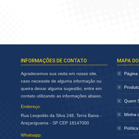
INFORMAÇÕES DE CONTATO
MAPA DO
Agradecemos sua visita em nosso site,
Página I
caso necessite de alguma informação ou
Produt
queira deixar alguma sugestão, entre em
contato utilizando as informações abaixo.
Quem 
Endereço:
Minha 
Rua Leopoldo da Silva 248, Terra Baixa -
Araçariguama - SP CEP 18147000
Polític
Whatsapp: