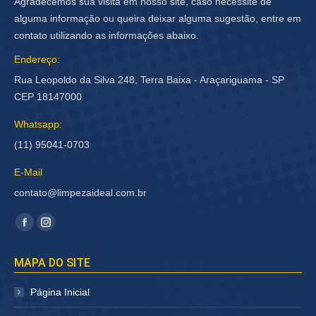
Agradecemos sua visita em nosso site, caso necessite de
alguma informação ou queira deixar alguma sugestão, entre em
contato utilizando as informações abaixo.
Endereço:
Rua Leopoldo da Silva 248, Terra Baixa - Araçariguama - SP
CEP 18147000
Whatsapp:
(11) 95041-0703
E-Mail
contato@limpezaideal.com.br
Encontre-nos em:
Facebook
Instagram
página
página
MAPA DO SITE
abre
abre
em
em
Página Inicial
nova
nova