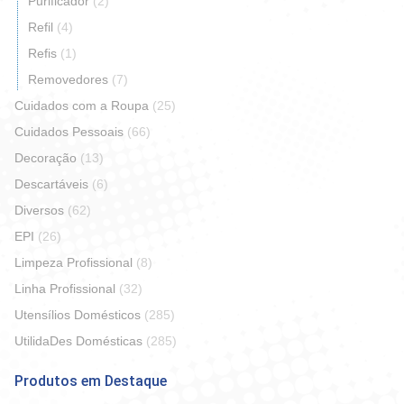
Purificador
(2)
Refil
(4)
Refis
(1)
Removedores
(7)
Cuidados com a Roupa
(25)
Cuidados Pessoais
(66)
Decoração
(13)
Descartáveis
(6)
Diversos
(62)
EPI
(26)
Limpeza Profissional
(8)
Linha Profissional
(32)
Utensílios Domésticos
(285)
UtilidaDes Domésticas
(285)
Produtos em Destaque