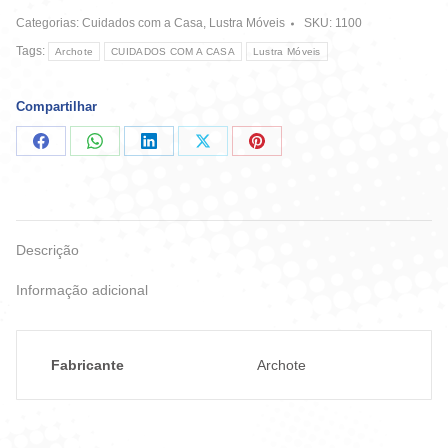
Lavanda
Categorias:
Cuidados com a Casa
,
Lustra Móveis
SKU:
1100
200ml
quantidade
Tags:
Archote
CUIDADOS COM A CASA
Lustra Móveis
Compartilhar
Compartilhar
Compartilhar
Compartilhar
Compartilhar
Compartilhar
no
no
no
no
no
Facebook
WhatsApp
LinkedIn
X
Pinterest
Descrição
Informação adicional
Fabricante
Archote