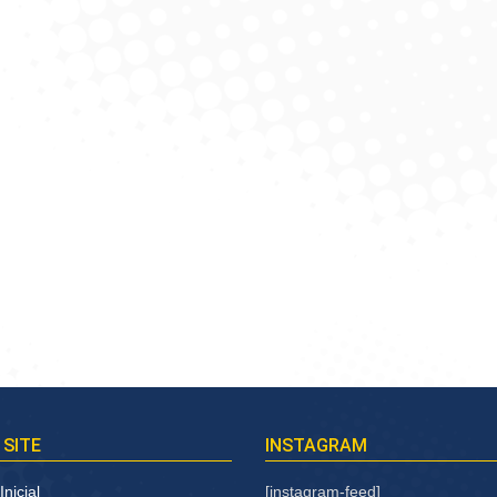
 SITE
INSTAGRAM
nicial
[instagram-feed]