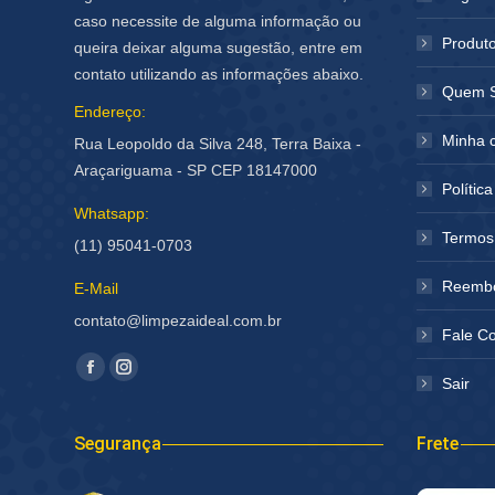
caso necessite de alguma informação ou
Produt
queira deixar alguma sugestão, entre em
contato utilizando as informações abaixo.
Quem 
Endereço:
Minha 
Rua Leopoldo da Silva 248, Terra Baixa -
Araçariguama - SP CEP 18147000
Polític
Whatsapp:
Termos
(11) 95041-0703
Reembo
E-Mail
contato@limpezaideal.com.br
Fale C
Encontre-nos em:
Facebook
Instagram
Sair
página
página
abre
abre
Segurança
Frete
em
em
nova
nova