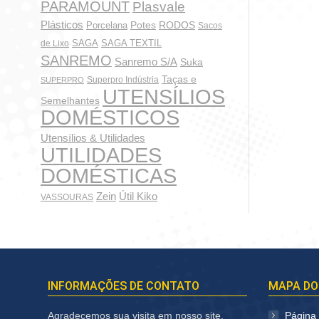
PARAMOUNT
Plasvale
Plásticos
Potes
Porcelana
RODOS
Sacos
SAGA
SAGA TEXTIL
de Lixo
SANREMO
Sanremo S/A
Suka
Taças e
Superpro Indústria
SUPERPRO
UTENSÍLIOS
Semelhantes
DOMÉSTICOS
Utensílios & Utilidades
UTILIDADES
DOMÉSTICAS
Zein
Útil Kiko
VASSOURAS
INFORMAÇÕES DE CONTATO
MAPA DO
Agradecemos sua visita em nosso site,
Página I