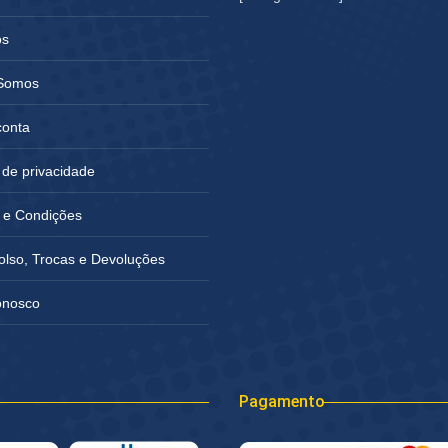
os
Somos
conta
a de privacidade
 e Condições
lso, Trocas e Devoluções
onosco
Pagamento