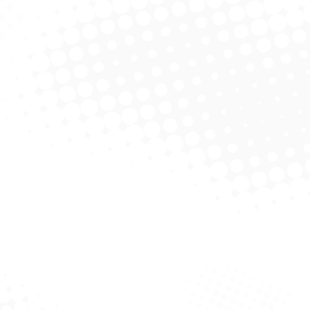
pidor Liq 1L Diabo
VerDe
licitar Cotação