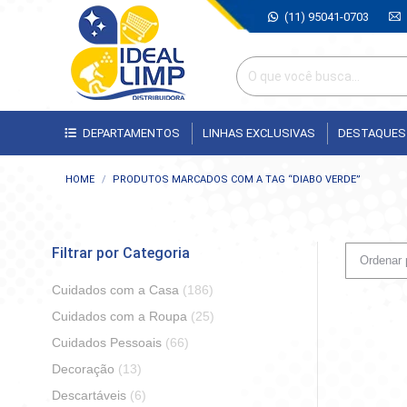
(11) 95041-0703
DEPARTAMENTOS
LINHAS EXCLUSIVAS
DESTAQUES
Você está aqui:
HOME
PRODUTOS MARCADOS COM A TAG “DIABO VERDE”
Filtrar por Categoria
Cuidados com a Casa
(186)
Cuidados com a Roupa
(25)
Cuidados Pessoais
(66)
Decoração
(13)
Descartáveis
(6)