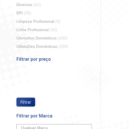
Diversos
(62)
EPI
(26)
Limpeza Profissional
(8)
Linha Profissional
(32)
Utensílios Domésticos
(285)
Desentu
UtilidaDes Domésticas
(285)
Filtrar por preço
So
Preço
Preço
mínimo
máximo
Filtrar
Filtrar por Marca