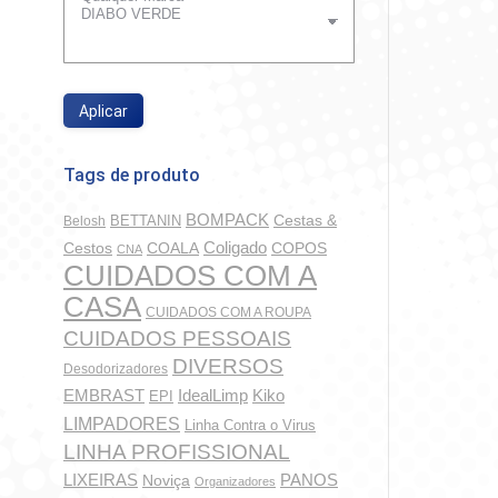
Aplicar
Tags de produto
BOMPACK
BETTANIN
Cestas &
Belosh
Coligado
COALA
COPOS
Cestos
CNA
CUIDADOS COM A
CASA
CUIDADOS COM A ROUPA
CUIDADOS PESSOAIS
DIVERSOS
Desodorizadores
IdealLimp
EMBRAST
Kiko
EPI
LIMPADORES
Linha Contra o Virus
LINHA PROFISSIONAL
LIXEIRAS
PANOS
Noviça
Organizadores