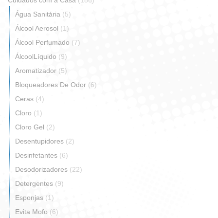
Cuidados com a Casa
(186)
Água Sanitária
(5)
Álcool Aerosol
(1)
Álcool Perfumado
(7)
ÁlcoolLíquido
(9)
Aromatizador
(5)
Bloqueadores De Odor
(6)
Ceras
(4)
Cloro
(1)
Cloro Gel
(2)
Desentupidores
(2)
Desinfetantes
(6)
Desodorizadores
(22)
Detergentes
(9)
Esponjas
(1)
Evita Mofo
(6)