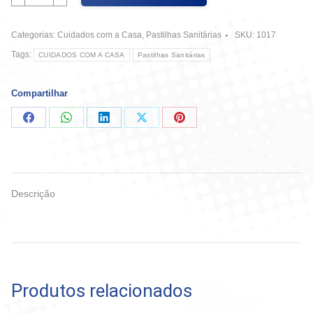
ADesiva
-
Categorias:
Cuidados com a Casa
,
Pastilhas Sanitárias
SKU:
1017
Oceano
C/
Tags:
CUIDADOS COM A CASA
Pastilhas Sanitárias
3
UnidaDes
10G
Compartilhar
Cada
quantidade
Compartilhar
Compartilhar
Compartilhar
Compartilhar
Compartilhar
no
no
no
no
no
Facebook
WhatsApp
LinkedIn
X
Pinterest
Descrição
Produtos relacionados