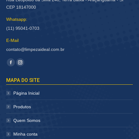
CEP 18147000
Whatsapp:
(11) 95041-0703
E-Mail
contato@limpezaideal.com.br
Encontre-nos em:
Facebook
Instagram
página
página
MAPA DO SITE
abre
abre
em
em
Página Inicial
nova
nova
janela
janela
Produtos
Quem Somos
Minha conta