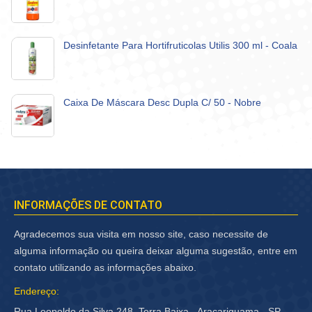
Desinfetante Para Hortifruticolas Utilis 300 ml - Coala
Caixa De Máscara Desc Dupla C/ 50 - Nobre
INFORMAÇÕES DE CONTATO
Agradecemos sua visita em nosso site, caso necessite de
alguma informação ou queira deixar alguma sugestão, entre em
contato utilizando as informações abaixo.
Endereço:
Rua Leopoldo da Silva 248, Terra Baixa - Araçariguama - SP