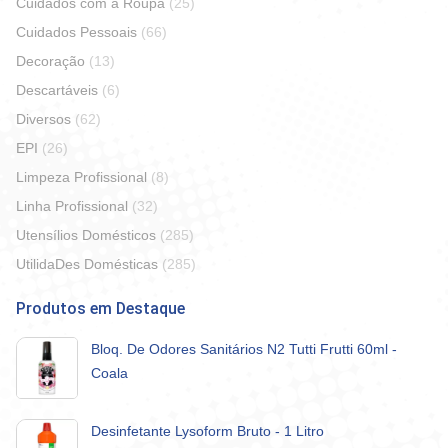
Cuidados com a Roupa
(25)
Cuidados Pessoais
(66)
Decoração
(13)
Descartáveis
(6)
Diversos
(62)
EPI
(26)
Limpeza Profissional
(8)
Linha Profissional
(32)
Utensílios Domésticos
(285)
UtilidaDes Domésticas
(285)
Produtos em Destaque
Bloq. De Odores Sanitários N2 Tutti Frutti 60ml -
Coala
Desinfetante Lysoform Bruto - 1 Litro