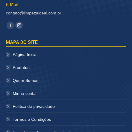
E-Mail
contato@limpezaideal.com.br
Encontre-nos em:
Facebook
Instagram
página
página
MAPA DO SITE
abre
abre
em
em
Página Inicial
nova
nova
janela
janela
Produtos
Quem Somos
Minha conta
Política de privacidade
Termos e Condições