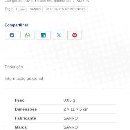
Categorias:
Luvas
,
UtilidaDes Domésticas
SKU:
87
quantidade
Tags:
Luvas
SANRO
UTILIDADES DOMÉSTICAS
Compartilhar
Compartilhar
Compartilhar
Compartilhar
Compartilhar
Compartilhar
no
no
no
no
no
Facebook
WhatsApp
LinkedIn
X
Pinterest
Descrição
Informação adicional
Peso
0,05 g
Dimensões
2 × 11 × 5 cm
Fabricante
SANRO
Marca
SANRO