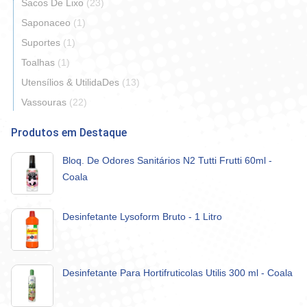
Sacos De Lixo
(23)
Saponaceo
(1)
Suportes
(1)
Toalhas
(1)
Utensílios & UtilidaDes
(13)
Vassouras
(22)
Produtos em Destaque
Bloq. De Odores Sanitários N2 Tutti Frutti 60ml -
Coala
Desinfetante Lysoform Bruto - 1 Litro
Desinfetante Para Hortifruticolas Utilis 300 ml - Coala