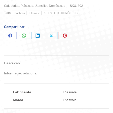
Plasvale
Categorias:
Plásticos
,
Utensílios Domésticos
SKU:
802
quantidade
Tags:
Plásticos
Plasvale
UTENSÍLIOS DOMÉSTICOS
Compartilhar
Compartilhar
Compartilhar
Compartilhar
Compartilhar
Compartilhar
no
no
no
no
no
Facebook
WhatsApp
LinkedIn
X
Pinterest
Descrição
Informação adicional
Fabricante
Plasvale
Marca
Plasvale