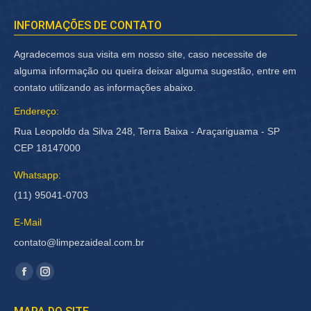
INFORMAÇÕES DE CONTATO
Agradecemos sua visita em nosso site, caso necessite de
alguma informação ou queira deixar alguma sugestão, entre em
contato utilizando as informações abaixo.
Endereço:
Rua Leopoldo da Silva 248, Terra Baixa - Araçariguama - SP
CEP 18147000
Whatsapp:
(11) 95041-0703
E-Mail
contato@limpezaideal.com.br
Encontre-nos em:
Facebook
Instagram
página
página