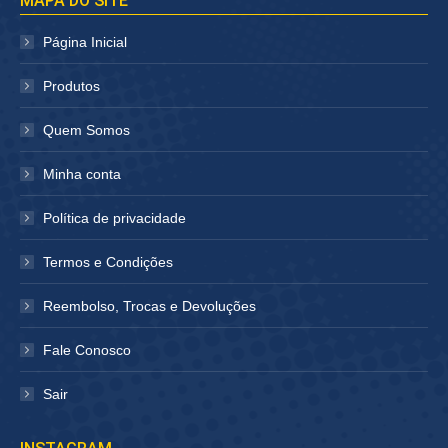
MAPA DO SITE
abre
abre
em
em
Página Inicial
nova
nova
janela
janela
Produtos
Quem Somos
Minha conta
Política de privacidade
Termos e Condições
Reembolso, Trocas e Devoluções
Fale Conosco
Sair