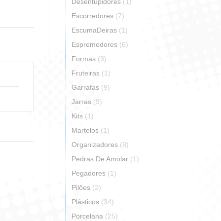
Desentupidores
(1)
erest
Escorredores
(7)
EscumaDeiras
(1)
Espremedores
(6)
Formas
(3)
Fruteiras
(1)
Garrafas
(9)
Jarras
(9)
Kits
(1)
Martelos
(1)
Organizadores
(8)
Pedras De Amolar
(1)
Pegadores
(1)
Pilões
(2)
Plásticos
(34)
Porcelana
(25)