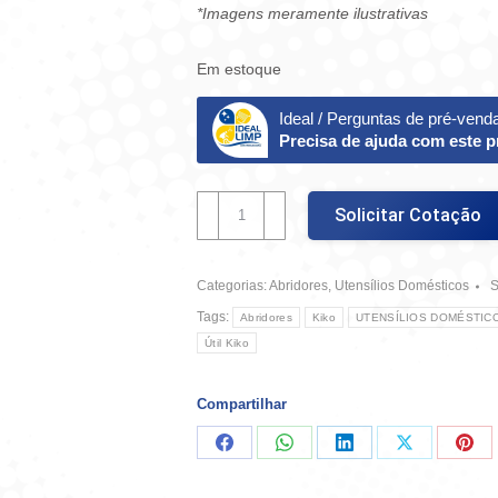
*Imagens meramente ilustrativas
Em estoque
Ideal / Perguntas de pré-vend
Precisa de ajuda com este 
Abridor
Solicitar Cotação
De
Latas
Popular
Categorias:
Abridores
,
Utensílios Domésticos
-
Kiko
Tags:
Abridores
Kiko
UTENSÍLIOS DOMÉSTIC
quantidade
Útil Kiko
Compartilhar
Compartilhar
Compartilhar
Compartilhar
Compartilha
Comp
no
no
no
no
no