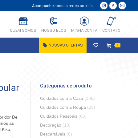
Acompanhe nossas redes sociais:
Instagram
Facebook
E-
página
página
Mail
abre
abre
página
QUEM SOMOS
NOSSO BLOG
MINHA CONTA
CONTATO
em
em
abre
nova
nova
em
NOSSAS OFERTAS
0
janela
janela
nova
janela
pular
Categorias de produto
Cuidados com a Casa
(186)
Cuidados com a Roupa
(25)
Cuidados Pessoais
(66)
Abridor De
emos as
Decoração
(13)
 Kiko,
Descartáveis
(6)