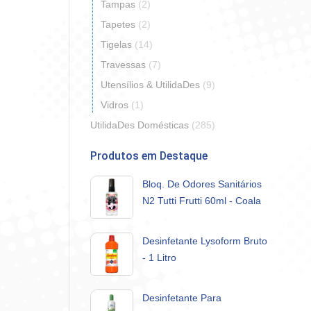
Tampas
(2)
Tapetes
(2)
Tigelas
(14)
Travessas
(7)
Utensílios & UtilidaDes
(9)
Vidros
(1)
UtilidaDes Domésticas
(285)
Produtos em Destaque
Bloq. De Odores Sanitários
N2 Tutti Frutti 60ml - Coala
Desinfetante Lysoform Bruto
- 1 Litro
Desinfetante Para