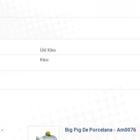
Facebook
WhatsApp
LinkedIn
X
Pint
Útil Kiko
Kiko
 -
Big Pig De Porcelana - Am0076