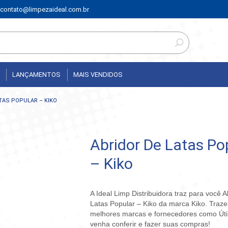
contato@limpezaideal.com.br
LANÇAMENTOS
MAIS VENDIDOS
TAS POPULAR – KIKO
Abridor De Latas Po
– Kiko
A Ideal Limp Distribuidora traz para você 
Latas Popular – Kiko da marca Kiko. Traz
melhores marcas e fornecedores como Útil
venha conferir e fazer suas compras!