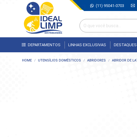
(11) 95041-0703
DEPARTAMENTOS
LINHAS EXCLUSIVAS
DESTAQUES
Você está aqui:
HOME
UTENSÍLIOS DOMÉSTICOS
ABRIDORES
ABRIDOR DE LA