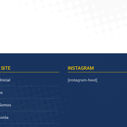
 SITE
INSTAGRAM
nicial
[instagram-feed]
os
Somos
conta