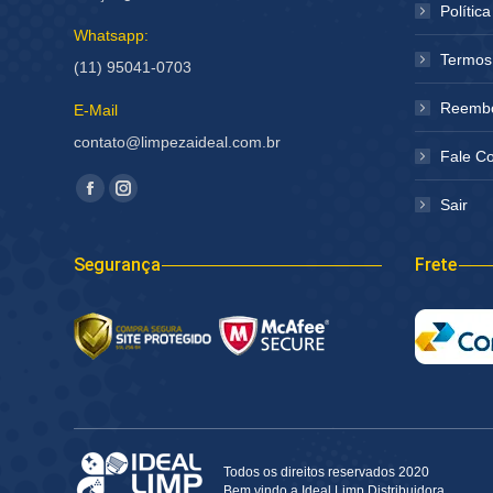
Polític
Whatsapp:
Termos
(11) 95041-0703
Reembo
E-Mail
contato@limpezaideal.com.br
Fale C
Encontre-nos em:
Facebook
Instagram
Sair
página
página
abre
abre
Segurança
Frete
em
em
nova
nova
janela
janela
Todos os direitos reservados 2020
Bem vindo a Ideal Limp Distribuidora