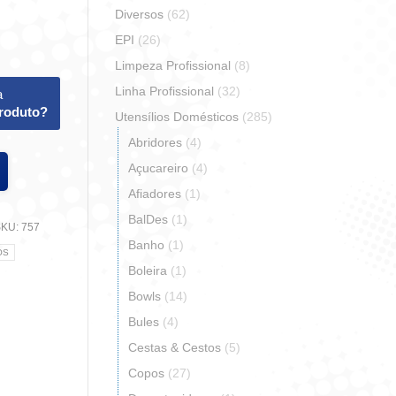
Diversos
(62)
EPI
(26)
Limpeza Profissional
(8)
Linha Profissional
(32)
a
produto?
Utensílios Domésticos
(285)
Abridores
(4)
Açucareiro
(4)
Afiadores
(1)
BalDes
(1)
SKU:
757
Banho
(1)
OS
Boleira
(1)
Bowls
(14)
Bules
(4)
Cestas & Cestos
(5)
r
artilhar
Copos
(27)