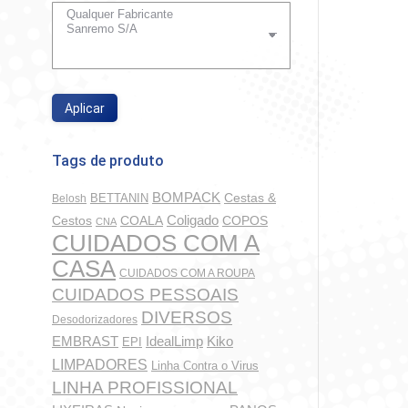
Aplicar
Tags de produto
BOMPACK
BETTANIN
Cestas &
Belosh
Coligado
COALA
COPOS
Cestos
CNA
CUIDADOS COM A
CASA
CUIDADOS COM A ROUPA
CUIDADOS PESSOAIS
DIVERSOS
Desodorizadores
IdealLimp
EMBRAST
Kiko
EPI
LIMPADORES
Linha Contra o Virus
LINHA PROFISSIONAL