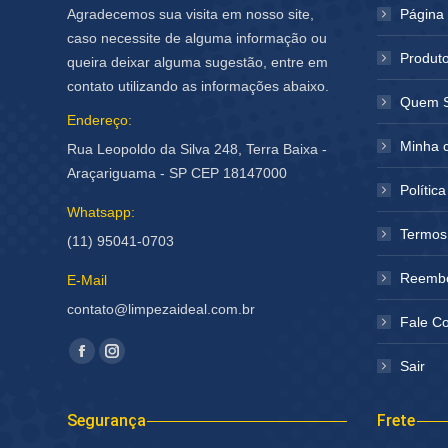
Agradecemos sua visita em nosso site,
Página I
caso necessite de alguma informação ou
Produt
queira deixar alguma sugestão, entre em
contato utilizando as informações abaixo.
Quem 
Endereço:
Minha 
Rua Leopoldo da Silva 248, Terra Baixa -
Araçariguama - SP CEP 18147000
Polític
Whatsapp:
Termos
(11) 95041-0703
Reembo
E-Mail
contato@limpezaideal.com.br
Fale C
Encontre-nos em:
Facebook
Instagram
Sair
página
página
abre
abre
Segurança
Frete
em
em