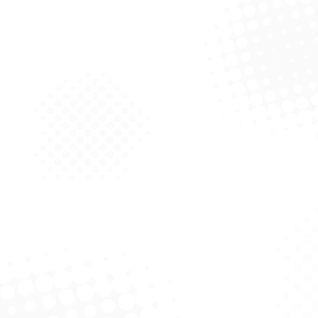
ssa De Alimentos G
stico Sanremo 343
Solicitar Cotação