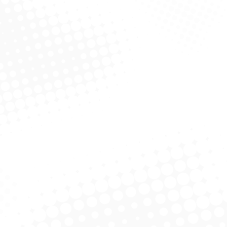
 Oval De Vidro 1,5L
Travessa De Alimentos M
Trave
Sr301
Plastico Sanremo 342
Pla
licitar Cotação
Solicitar Cotação