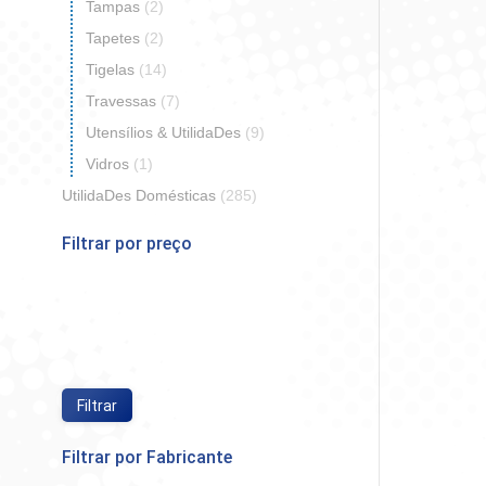
Tampas
(2)
Tapetes
(2)
Tigelas
(14)
Travessas
(7)
Utensílios & UtilidaDes
(9)
Vidros
(1)
UtilidaDes Domésticas
(285)
Filtrar por preço
Preço
Preço
mínimo
máximo
Filtrar
Filtrar por Fabricante