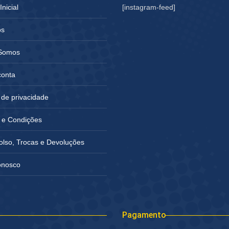
nicial
[instagram-feed]
os
Somos
conta
a de privacidade
 e Condições
lso, Trocas e Devoluções
onosco
Pagamento