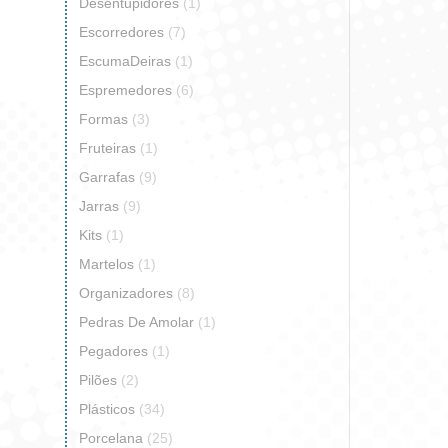
Desentupidores
(1)
Escorredores
(7)
Travessa
EscumaDeiras
(1)
Espremedores
(6)
Formas
(3)
Fruteiras
(1)
So
Garrafas
(9)
Jarras
(9)
Kits
(1)
Martelos
(1)
Organizadores
(8)
Pedras De Amolar
(1)
Pegadores
(1)
Pilões
(2)
Plásticos
(34)
Porcelana
(25)