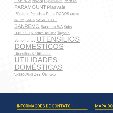
LIXEIRAS
PANOS
Noviça
Organizadores
PARAMOUNT
Plasvale
Plásticos
Potes
Porcelana
RODOS
Sacos
SAGA
SAGA TEXTIL
de Lixo
SANREMO
Sanremo S/A
Suka
Taças e
Superpro Indústria
SUPERPRO
UTENSÍLIOS
Semelhantes
DOMÉSTICOS
Utensílios & Utilidades
UTILIDADES
DOMÉSTICAS
Zein
Útil Kiko
VASSOURAS
INFORMAÇÕES DE CONTATO
MAPA DO