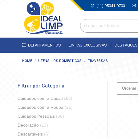
(11) 95041-0703
DEPARTAMENTOS
LINHAS EXCLUSIVAS
DESTAQUES
Você está aqui:
HOME
UTENSÍLIOS DOMÉSTICOS
TRAVESSAS
Filtrar por Categoria
Cuidados com a Casa
(186)
Cuidados com a Roupa
(25)
Cuidados Pessoais
(66)
Decoração
(13)
Descartáveis
(6)