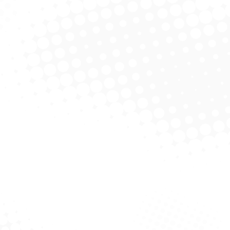
Retangular De Vidro
Travessa Retangular De Vidro
Traves
900 ml
1,5L
licitar Cotação
Solicitar Cotação