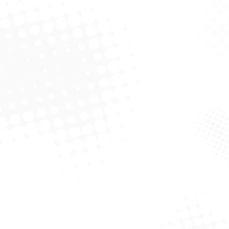
sa OvalDe Vidro 2,4L
Travessa Oval De Vidro 650
Sr302
ml Sr300
Solicitar Cotação
Solicitar Cotação