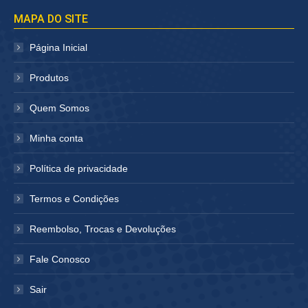
página
página
MAPA DO SITE
abre
abre
em
em
Página Inicial
nova
nova
janela
janela
Produtos
Quem Somos
Minha conta
Política de privacidade
Termos e Condições
Reembolso, Trocas e Devoluções
Fale Conosco
Sair