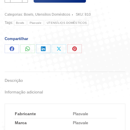
4,4
Litros
Categorias:
Bowls
,
Utensílios Domésticos
SKU:
810
26cm
Ref
Tags:
Bowls
Plasvale
UTENSÍLIOS DOMÉSTICOS
8072
-
Plasvale
Compartilhar
quantidade
Compartilhar
Compartilhar
Compartilhar
Compartilhar
Compartilhar
no
no
no
no
no
Facebook
WhatsApp
LinkedIn
X
Pinterest
Descrição
Informação adicional
Fabricante
Plasvale
Marca
Plasvale