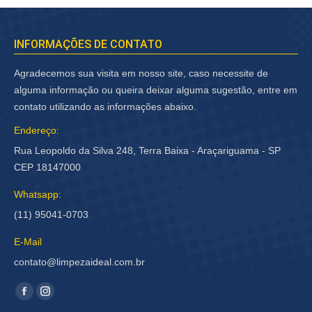
INFORMAÇÕES DE CONTATO
Agradecemos sua visita em nosso site, caso necessite de
alguma informação ou queira deixar alguma sugestão, entre em
contato utilizando as informações abaixo.
Endereço:
Rua Leopoldo da Silva 248, Terra Baixa - Araçariguama - SP
CEP 18147000
Whatsapp:
(11) 95041-0703
E-Mail
contato@limpezaideal.com.br
Encontre-nos em:
Facebook
Instagram