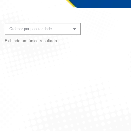
Você está aqui:
Exibindo um único resultado
BalDe Para Gelo Luxxor –
18L