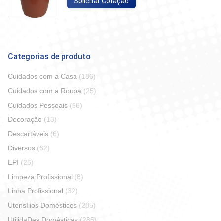
Solicitar Cotação
Categorias de produto
Cuidados com a Casa
(186)
Cuidados com a Roupa
(25)
Cuidados Pessoais
(66)
Decoração
(13)
Descartáveis
(6)
Diversos
(62)
EPI
(26)
Limpeza Profissional
(8)
Linha Profissional
(32)
Utensílios Domésticos
(285)
UtilidaDes Domésticas
(285)