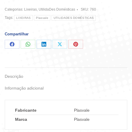
Preta
Categorias:
Lixeiras
,
UtilidaDes Domésticas
SKU:
760
-
Plasvale
Tags:
LIXEIRAS
Plasvale
UTILIDADES DOMÉSTICAS
quantidade
Compartilhar
Compartilhar
Compartilhar
Compartilhar
Compartilhar
Compartilhar
no
no
no
no
no
Facebook
WhatsApp
LinkedIn
X
Pinterest
Descrição
Informação adicional
Fabricante
Plasvale
Marca
Plasvale