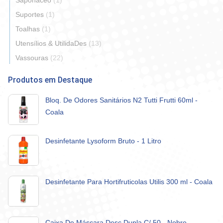
Saponaceo
(1)
Suportes
(1)
Toalhas
(1)
Utensílios & UtilidaDes
(13)
Vassouras
(22)
Produtos em Destaque
Bloq. De Odores Sanitários N2 Tutti Frutti 60ml -
Coala
Desinfetante Lysoform Bruto - 1 Litro
Desinfetante Para Hortifruticolas Utilis 300 ml - Coala
Caixa De Máscara Desc Dupla C/ 50 - Nobre