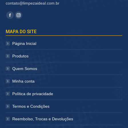
contato@limpezaideal.com.br
Encontre-nos em:
Facebook
Instagram
página
página
MAPA DO SITE
abre
abre
em
em
Página Inicial
nova
nova
janela
janela
Produtos
Quem Somos
Minha conta
Política de privacidade
Termos e Condições
Reembolso, Trocas e Devoluções