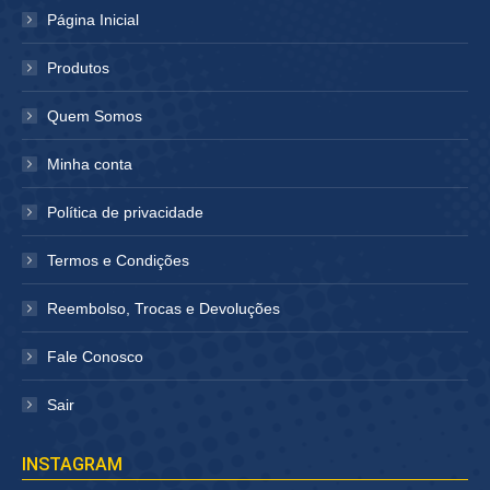
em
em
Página Inicial
nova
nova
janela
janela
Produtos
Quem Somos
Minha conta
Política de privacidade
Termos e Condições
Reembolso, Trocas e Devoluções
Fale Conosco
Sair
INSTAGRAM