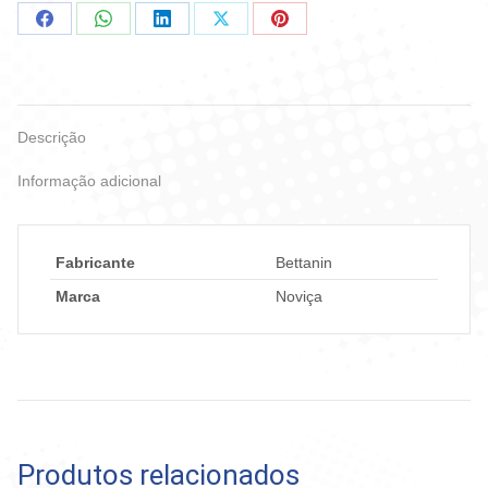
Compartilhar
Compartilhar
Compartilhar
Compartilhar
Compartilhar
no
no
no
no
no
Facebook
WhatsApp
LinkedIn
X
Pinterest
Descrição
Informação adicional
Fabricante
Bettanin
Marca
Noviça
Produtos relacionados