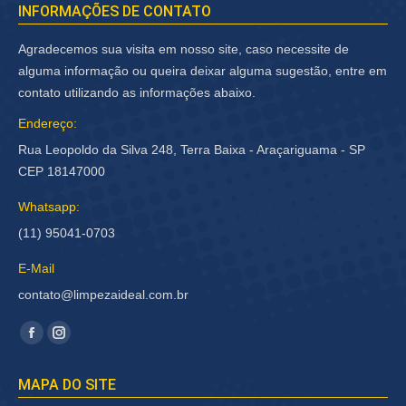
INFORMAÇÕES DE CONTATO
Agradecemos sua visita em nosso site, caso necessite de
alguma informação ou queira deixar alguma sugestão, entre em
contato utilizando as informações abaixo.
Endereço:
Rua Leopoldo da Silva 248, Terra Baixa - Araçariguama - SP
CEP 18147000
Whatsapp:
(11) 95041-0703
E-Mail
contato@limpezaideal.com.br
Encontre-nos em:
Facebook
Instagram
página
página
MAPA DO SITE
abre
abre