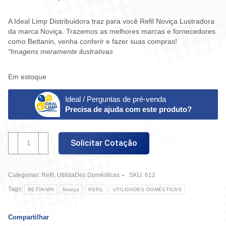
A Ideal Limp Distribuidora traz para você Refil Noviça Lustradora
da marca Noviça. Trazemos as melhores marcas e fornecedores
como Bettanin, venha conferir e fazer suas compras!
*Imagens meramente ilustrativas
Em estoque
Ideal / Perguntas de pré-venda
Precisa de ajuda com este produto?
Refil
Solicitar Cotação
Noviça
Lustradora
quantidade
Categorias:
Refil
,
UtilidaDes Domésticas
SKU:
612
Tags:
BETTANIN
Noviça
REFIL
UTILIDADES DOMÉSTICAS
Compartilhar