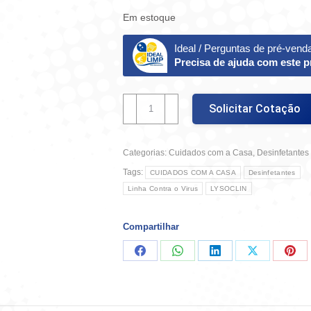
Em estoque
Ideal / Perguntas de pré-vend
Precisa de ajuda com este 
Lysoclin
Solicitar Cotação
1L
Bruto
quantidade
Categorias:
Cuidados com a Casa
,
Desinfetantes
Tags:
CUIDADOS COM A CASA
Desinfetantes
Linha Contra o Virus
LYSOCLIN
Compartilhar
Compartilhar
Compartilhar
Compartilhar
Compartilha
Comp
no
no
no
no
no
Facebook
WhatsApp
LinkedIn
X
Pint