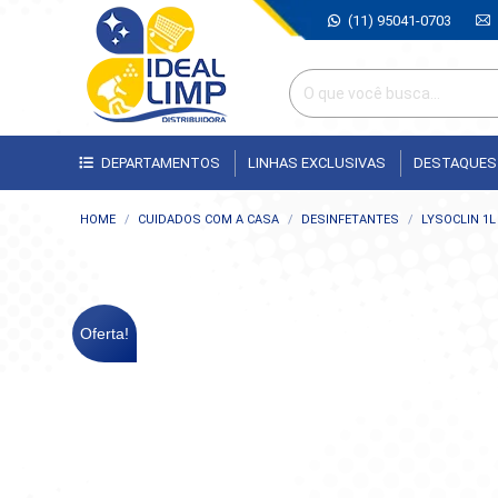
(11) 95041-0703
DEPARTAMENTOS
LINHAS EXCLUSIVAS
DESTAQUES
Você está aqui:
HOME
CUIDADOS COM A CASA
DESINFETANTES
LYSOCLIN 1
Oferta!