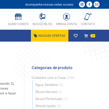
Acompanhe nossas redes sociais:
Instagram
Facebook
E-
página
página
Mail
abre
abre
página
QUEM SOMOS
NOSSO BLOG
MINHA CONTA
CONTATO
em
em
abre
nova
nova
em
NOSSAS OFERTAS
0
janela
janela
nova
janela
Categorias de produto
Cuidados com a Casa
(186)
ysoclin 1L
Água Sanitária
(5)
lhores
Álcool Aerosol
(1)
rir e fazer
Álcool Perfumado
(7)
ÁlcoolLíquido
(9)