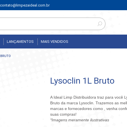
contato@limpezaideal.com.br
LANÇAMENTOS
MAIS VENDIDOS
L BRUTO
Lysoclin 1L Bruto
A Ideal Limp Distribuidora traz para você L
Bruto da marca Lysoclin. Trazemos as me
marcas e fornecedores como , venha confe
suas compras!
*Imagens meramente ilustrativas