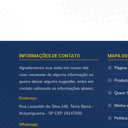
INFORMAÇÕES DE CONTATO
MAPA DO
Agradecemos sua visita em nosso site,
Página I
caso necessite de alguma informação ou
Produt
queira deixar alguma sugestão, entre em
contato utilizando as informações abaixo.
Quem 
Endereço:
Minha 
Rua Leopoldo da Silva 248, Terra Baixa -
Araçariguama - SP CEP 18147000
Polític
Whatsapp: