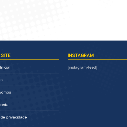
 SITE
INSTAGRAM
nicial
[instagram-feed]
os
Somos
conta
a de privacidade