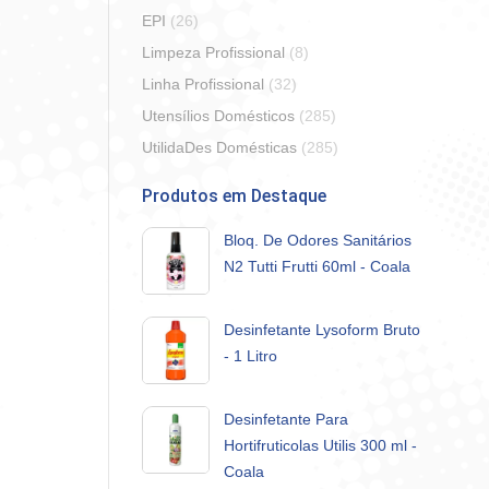
EPI
(26)
Limpeza Profissional
(8)
Linha Profissional
(32)
Utensílios Domésticos
(285)
UtilidaDes Domésticas
(285)
Produtos em Destaque
Bloq. De Odores Sanitários
N2 Tutti Frutti 60ml - Coala
Desinfetante Lysoform Bruto
- 1 Litro
Desinfetante Para
Hortifruticolas Utilis 300 ml -
Coala