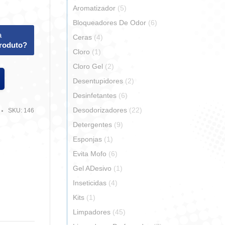
Aromatizador
(5)
Bloqueadores De Odor
(6)
a
Ceras
(4)
produto?
Cloro
(1)
Cloro Gel
(2)
Desentupidores
(2)
Desinfetantes
(6)
Desodorizadores
(22)
SKU:
146
Detergentes
(9)
Esponjas
(1)
Evita Mofo
(6)
Gel ADesivo
(1)
Inseticidas
(4)
r
artilhar
Kits
(1)
Limpadores
(45)
erest