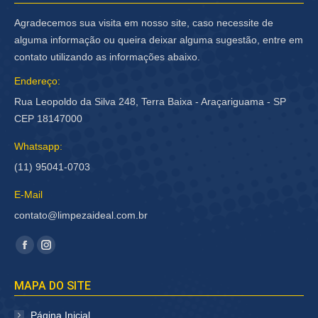
Agradecemos sua visita em nosso site, caso necessite de
alguma informação ou queira deixar alguma sugestão, entre em
contato utilizando as informações abaixo.
Endereço:
Rua Leopoldo da Silva 248, Terra Baixa - Araçariguama - SP
CEP 18147000
Whatsapp:
(11) 95041-0703
E-Mail
contato@limpezaideal.com.br
Encontre-nos em:
Facebook
Instagram
página
página
MAPA DO SITE
abre
abre
em
em
Página Inicial