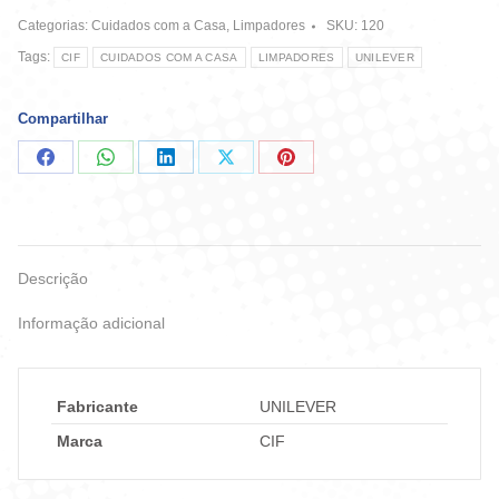
Antibac
Categorias:
Cuidados com a Casa
,
Limpadores
SKU:
120
20%
quantidade
Tags:
CIF
CUIDADOS COM A CASA
LIMPADORES
UNILEVER
Compartilhar
Compartilhar
Compartilhar
Compartilhar
Compartilhar
Compartilhar
no
no
no
no
no
Facebook
WhatsApp
LinkedIn
X
Pinterest
Descrição
Informação adicional
Fabricante
UNILEVER
Marca
CIF