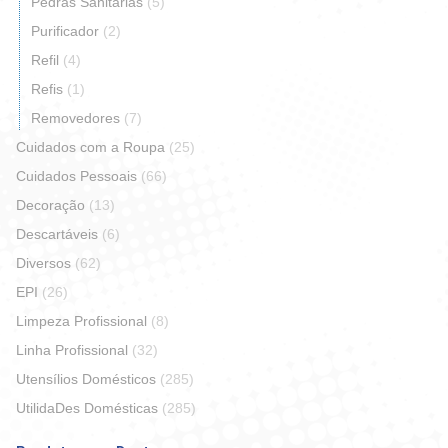
Pedras Sanitárias
(5)
Purificador
(2)
Refil
(4)
Refis
(1)
Removedores
(7)
Cuidados com a Roupa
(25)
Cuidados Pessoais
(66)
Decoração
(13)
Descartáveis
(6)
Diversos
(62)
EPI
(26)
Limpeza Profissional
(8)
Linha Profissional
(32)
Utensílios Domésticos
(285)
UtilidaDes Domésticas
(285)