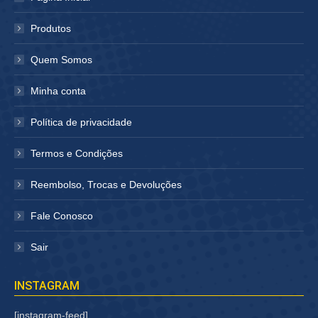
nova
nova
janela
janela
Produtos
Quem Somos
Minha conta
Política de privacidade
Termos e Condições
Reembolso, Trocas e Devoluções
Fale Conosco
Sair
INSTAGRAM
[instagram-feed]