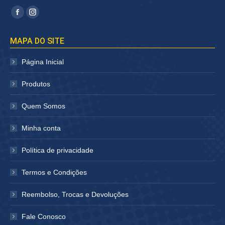
Encontre-nos em:
Facebook
Instagram
página
página
MAPA DO SITE
abre
abre
em
em
Página Inicial
nova
nova
janela
janela
Produtos
Quem Somos
Minha conta
Política de privacidade
Termos e Condições
Reembolso, Trocas e Devoluções
Fale Conosco