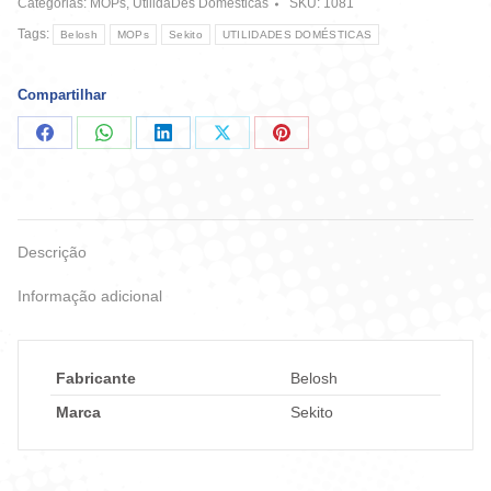
Categorias:
MOPs
,
UtilidaDes Domésticas
SKU:
1081
Rapida
quantidade
Tags:
Belosh
MOPs
Sekito
UTILIDADES DOMÉSTICAS
Compartilhar
Compartilhar
Compartilhar
Compartilhar
Compartilhar
Compartilhar
no
no
no
no
no
Facebook
WhatsApp
LinkedIn
X
Pinterest
Descrição
Informação adicional
Fabricante
Belosh
Marca
Sekito