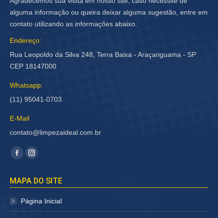
Agradecemos sua visita em nosso site, caso necessite de
alguma informação ou queira deixar alguma sugestão, entre em
contato utilizando as informações abaixo.
Endereço:
Rua Leopoldo da Silva 248, Terra Baixa - Araçariguama - SP
CEP 18147000
Whatsapp:
(11) 95041-0703
E-Mail
contato@limpezaideal.com.br
Encontre-nos em:
Facebook
Instagram
página
página
MAPA DO SITE
abre
abre
em
em
Página Inicial
nova
nova