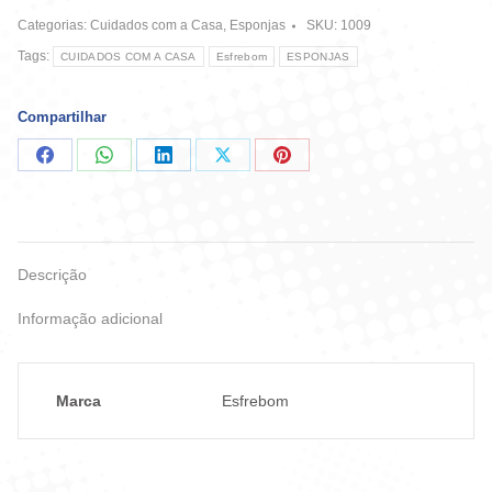
-
Categorias:
Cuidados com a Casa
,
Esponjas
SKU:
1009
Inox
quantidade
Tags:
CUIDADOS COM A CASA
Esfrebom
ESPONJAS
Compartilhar
Compartilhar
Compartilhar
Compartilhar
Compartilhar
Compartilhar
no
no
no
no
no
Facebook
WhatsApp
LinkedIn
X
Pinterest
Descrição
Informação adicional
Marca
Esfrebom