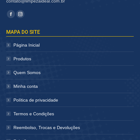
contato@limpezaideal.com.br
Encontre-nos em:
Facebook
Instagram
página
página
MAPA DO SITE
abre
abre
em
em
Página Inicial
nova
nova
janela
janela
Produtos
Quem Somos
Minha conta
Política de privacidade
Termos e Condições
Reembolso, Trocas e Devoluções