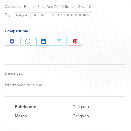
cm
Categorias:
Rodos
,
UtilidaDes Domésticas
SKU:
10
C/C
Alum
Tags:
Coligado
RODOS
UTILIDADES DOMÉSTICAS
quantidade
Compartilhar
Compartilhar
Compartilhar
Compartilhar
Compartilhar
Compartilhar
no
no
no
no
no
Facebook
WhatsApp
LinkedIn
X
Pinterest
Descrição
Informação adicional
Fabricante
Coligado
Marca
Coligado