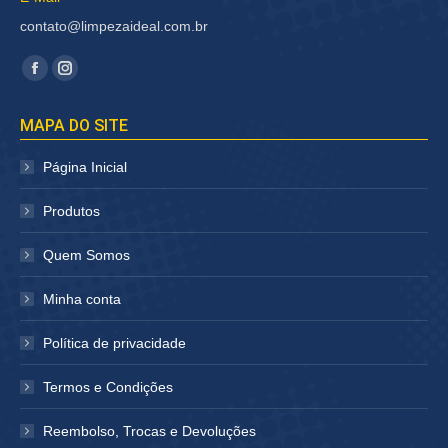
contato@limpezaideal.com.br
Encontre-nos em:
Facebook
Instagram
página
página
MAPA DO SITE
abre
abre
em
em
Página Inicial
nova
nova
janela
janela
Produtos
Quem Somos
Minha conta
Política de privacidade
Termos e Condições
Reembolso, Trocas e Devoluções