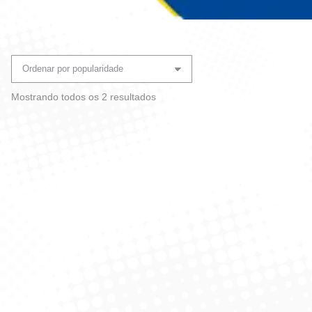
Você está aqui:
Classificado
Mostrando todos os 2 resultados
por
popularidade
Alvejante Perfumado Sem
Alvejante 1L
Cloro 5L