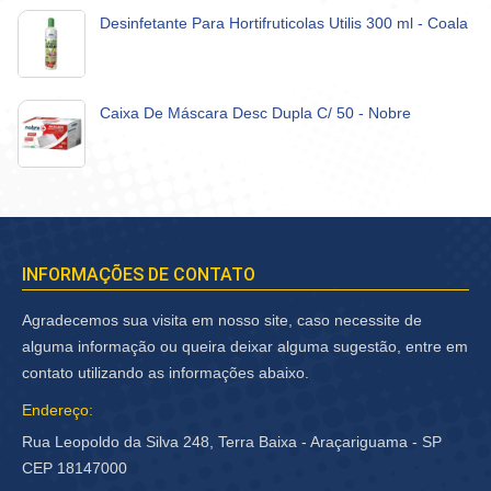
Desinfetante Para Hortifruticolas Utilis 300 ml - Coala
Caixa De Máscara Desc Dupla C/ 50 - Nobre
INFORMAÇÕES DE CONTATO
Agradecemos sua visita em nosso site, caso necessite de
alguma informação ou queira deixar alguma sugestão, entre em
contato utilizando as informações abaixo.
Endereço:
Rua Leopoldo da Silva 248, Terra Baixa - Araçariguama - SP
CEP 18147000