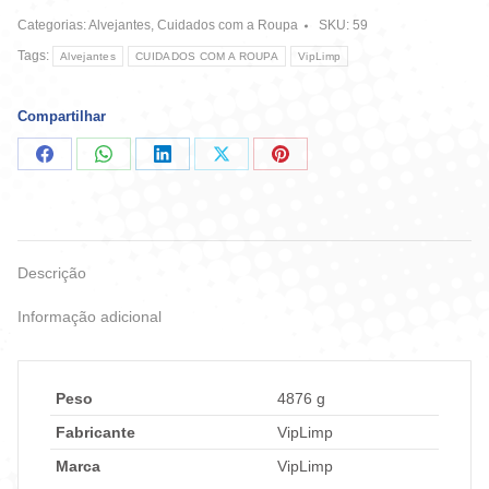
Cloro
Categorias:
Alvejantes
,
Cuidados com a Roupa
SKU:
59
5L
quantidade
Tags:
Alvejantes
CUIDADOS COM A ROUPA
VipLimp
Compartilhar
Compartilhar
Compartilhar
Compartilhar
Compartilhar
Compartilhar
no
no
no
no
no
Facebook
WhatsApp
LinkedIn
X
Pinterest
Descrição
Informação adicional
Peso
4876 g
Fabricante
VipLimp
Marca
VipLimp