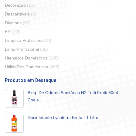
Decoração
(13)
Descartáveis
(6)
Diversos
(62)
EPI
(26)
Limpeza Profissional
(8)
Linha Profissional
(32)
Utensílios Domésticos
(285)
UtilidaDes Domésticas
(285)
Produtos em Destaque
Bloq. De Odores Sanitários N2 Tutti Frutti 60ml -
Coala
Desinfetante Lysoform Bruto - 1 Litro