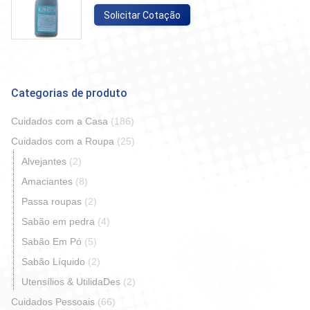
Solicitar Cotação
Categorias de produto
Cuidados com a Casa
(186)
Cuidados com a Roupa
(25)
Alvejantes
(2)
Amaciantes
(8)
Passa roupas
(2)
Sabão em pedra
(4)
Sabão Em Pó
(5)
Sabão Líquido
(2)
Utensílios & UtilidaDes
(2)
Cuidados Pessoais
(66)