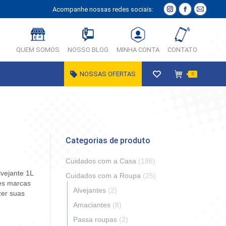
Acompanhe nossas redes sociais:
Instagram
Facebook
E-
página
página
Mail
abre
abre
página
QUEM SOMOS
NOSSO BLOG
MINHA CONTA
CONTATO
em
em
abre
nova
nova
em
NOSSAS OFERTAS
0
janela
janela
nova
janela
Categorias de produto
Cuidados com a Casa
(186)
lvejante 1L
Cuidados com a Roupa
(25)
es marcas
Alvejantes
(2)
zer suas
Amaciantes
(8)
Passa roupas
(2)