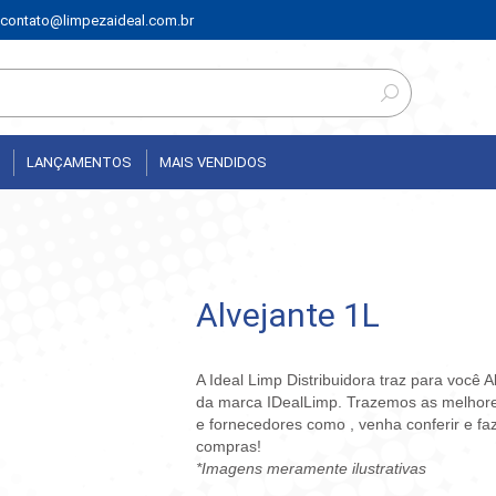
contato@limpezaideal.com.br
LANÇAMENTOS
MAIS VENDIDOS
Alvejante 1L
A Ideal Limp Distribuidora traz para você A
da marca IDealLimp. Trazemos as melhor
e fornecedores como , venha conferir e fa
compras!
*Imagens meramente ilustrativas