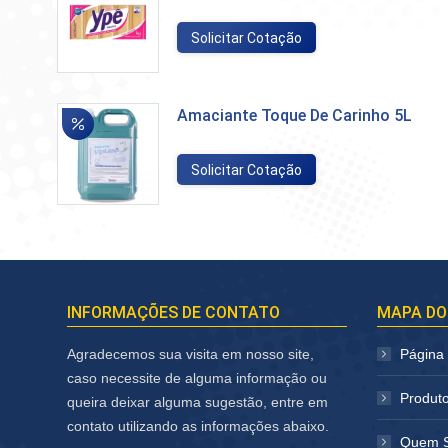
Solicitar Cotação
Amaciante Toque De Carinho 5L
Solicitar Cotação
INFORMAÇÕES DE CONTATO
MAPA DO
Agradecemos sua visita em nosso site,
Página I
caso necessite de alguma informação ou
Produt
queira deixar alguma sugestão, entre em
contato utilizando as informações abaixo.
Quem 