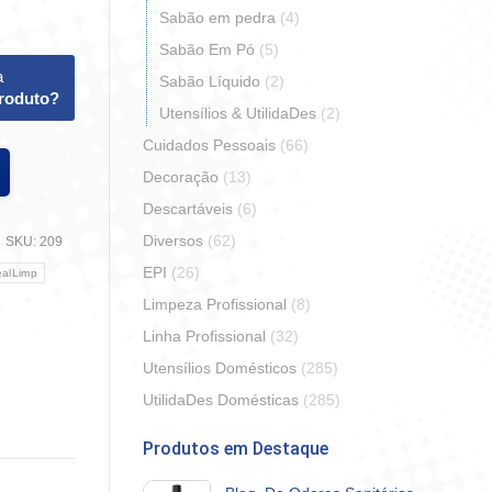
Sabão em pedra
(4)
Sabão Em Pó
(5)
a
Sabão Líquido
(2)
produto?
Utensílios & UtilidaDes
(2)
Cuidados Pessoais
(66)
Decoração
(13)
Descartáveis
(6)
Diversos
(62)
SKU:
209
EPI
(26)
ealLimp
Limpeza Profissional
(8)
Linha Profissional
(32)
Utensílios Domésticos
(285)
r
artilhar
UtilidaDes Domésticas
(285)
Produtos em Destaque
erest