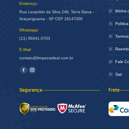
Endereço:
Minha 
Rua Leopoldo da Silva 248, Terra Baixa -
Araçariguama - SP CEP 18147000
Polític
Whatsapp:
Termos
(11) 95041-0703
Reembo
E-Mail
contato@limpezaideal.com.br
Fale C
Encontre-nos em:
Facebook
Instagram
Sair
página
página
abre
abre
Segurança
Frete
em
em
nova
nova
janela
janela