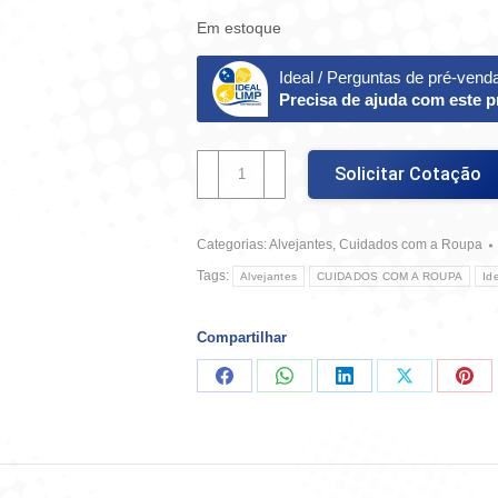
Em estoque
Ideal / Perguntas de pré-vend
Precisa de ajuda com este 
Alvejante
Solicitar Cotação
1L
quantidade
Categorias:
Alvejantes
,
Cuidados com a Roupa
Tags:
Alvejantes
CUIDADOS COM A ROUPA
Id
Compartilhar
Compartilhar
Compartilhar
Compartilhar
Compartilha
Comp
no
no
no
no
no
Facebook
WhatsApp
LinkedIn
X
Pint