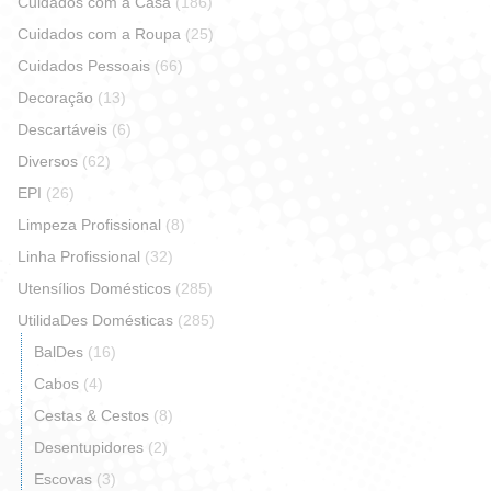
Cuidados com a Casa
(186)
Cuidados com a Roupa
(25)
Cuidados Pessoais
(66)
Decoração
(13)
Descartáveis
(6)
Diversos
(62)
EPI
(26)
Limpeza Profissional
(8)
Linha Profissional
(32)
Utensílios Domésticos
(285)
UtilidaDes Domésticas
(285)
BalDes
(16)
Cabos
(4)
Cestas & Cestos
(8)
Desentupidores
(2)
Escovas
(3)