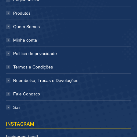
nova
nova
janela
janela
Produtos
Quem Somos
Minha conta
Política de privacidade
Termos e Condições
Reembolso, Trocas e Devoluções
Fale Conosco
Sair
INSTAGRAM
[instagram-feed]