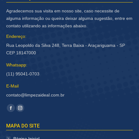
Agradecemos sua visita em nosso site, caso necessite de
alguma informação ou queira deixar alguma sugestão, entre em
contato utilizando as informações abaixo.
Endereço:
Rua Leopoldo da Silva 248, Terra Baixa - Araçariguama - SP
CEP 18147000
Whatsapp:
(11) 95041-0703
E-Mail
contato@limpezaideal.com.br
Encontre-nos em:
Facebook
Instagram
página
página
MAPA DO SITE
abre
abre
em
em
Página Inicial