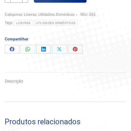
Tampa
6
Categorias:
Lixeiras
,
UtilidaDes Domésticas
SKU:
933
Litros
Santana
Tags:
LIXEIRAS
UTILIDADES DOMÉSTICAS
-
Ref
2306
Compartilhar
quantidade
Compartilhar
Compartilhar
Compartilhar
Compartilhar
Compartilhar
no
no
no
no
no
Facebook
WhatsApp
LinkedIn
X
Pinterest
Descrição
Produtos relacionados