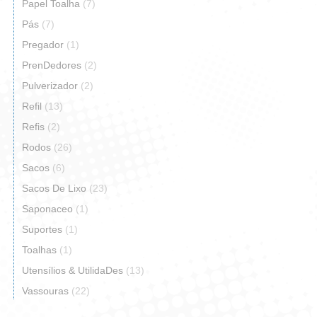
Papel Toalha
(7)
Pás
(7)
Pregador
(1)
PrenDedores
(2)
Pulverizador
(2)
Refil
(13)
Refis
(2)
Rodos
(26)
Sacos
(6)
Sacos De Lixo
(23)
Saponaceo
(1)
Suportes
(1)
Toalhas
(1)
Utensílios & UtilidaDes
(13)
Vassouras
(22)