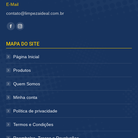
E-Mail
contato@limpezaideal.com.br
Encontre-nos em:
Facebook
Instagram
página
página
MAPA DO SITE
abre
abre
em
em
Página Inicial
nova
nova
janela
janela
Produtos
Quem Somos
Minha conta
Política de privacidade
Termos e Condições