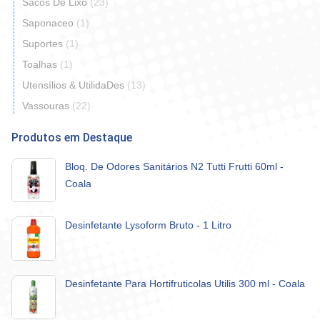
Sacos De Lixo
(23)
Saponaceo
(1)
Suportes
(1)
Toalhas
(1)
Utensílios & UtilidaDes
(13)
Vassouras
(22)
Produtos em Destaque
Bloq. De Odores Sanitários N2 Tutti Frutti 60ml -
Coala
Desinfetante Lysoform Bruto - 1 Litro
Desinfetante Para Hortifruticolas Utilis 300 ml - Coala