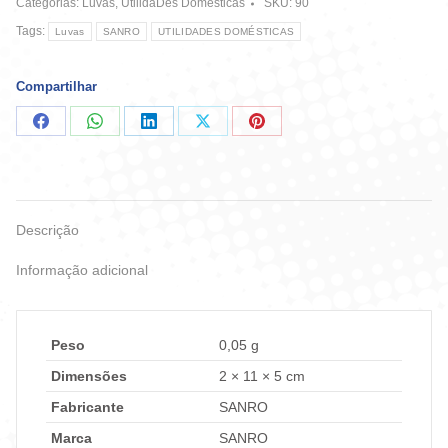
Categorias:
Luvas
,
UtilidaDes Domésticas
SKU:
90
quantidade
Tags:
Luvas
SANRO
UTILIDADES DOMÉSTICAS
Compartilhar
Compartilhar
Compartilhar
Compartilhar
Compartilhar
Compartilhar
no
no
no
no
no
Facebook
WhatsApp
LinkedIn
X
Pinterest
Descrição
Informação adicional
Peso
0,05 g
Dimensões
2 × 11 × 5 cm
Fabricante
SANRO
Marca
SANRO