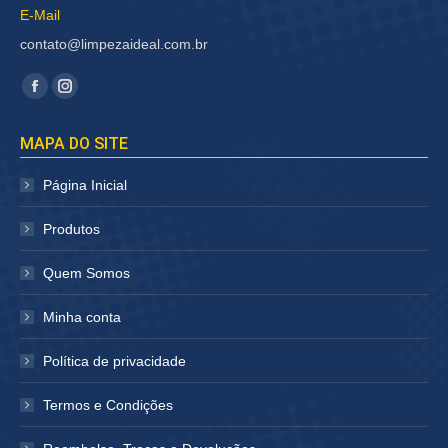
E-Mail
contato@limpezaideal.com.br
Encontre-nos em:
Facebook
Instagram
página
página
MAPA DO SITE
abre
abre
em
em
Página Inicial
nova
nova
janela
janela
Produtos
Quem Somos
Minha conta
Política de privacidade
Termos e Condições