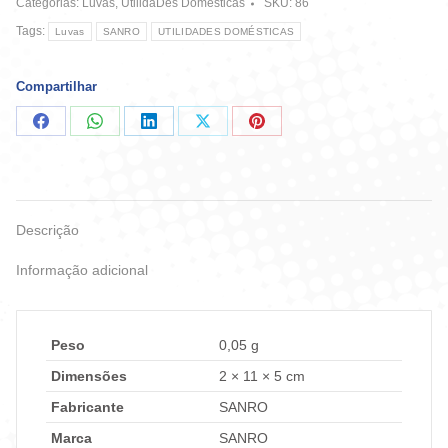
Categorias:
Luvas
,
UtilidaDes Domésticas
SKU:
86
quantidade
Tags:
Luvas
SANRO
UTILIDADES DOMÉSTICAS
Compartilhar
Compartilhar
Compartilhar
Compartilhar
Compartilhar
Compartilhar
no
no
no
no
no
Facebook
WhatsApp
LinkedIn
X
Pinterest
Descrição
Informação adicional
Peso
0,05 g
Dimensões
2 × 11 × 5 cm
Fabricante
SANRO
Marca
SANRO