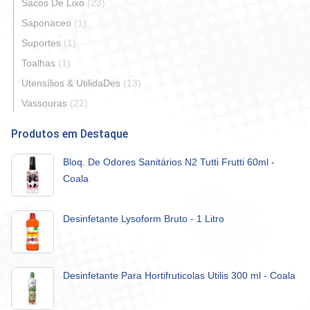
Sacos De Lixo
(23)
Saponaceo
(1)
Suportes
(1)
Toalhas
(1)
Utensílios & UtilidaDes
(13)
Vassouras
(22)
Produtos em Destaque
Bloq. De Odores Sanitários N2 Tutti Frutti 60ml -
Coala
Desinfetante Lysoform Bruto - 1 Litro
Desinfetante Para Hortifruticolas Utilis 300 ml - Coala