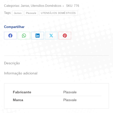
Cristal
Categorias:
Jarras
,
Utensílios Domésticos
SKU:
776
-
Plasvale
Tags:
Jarras
Plasvale
UTENSÍLIOS DOMÉSTICOS
quantidade
Compartilhar
Compartilhar
Compartilhar
Compartilhar
Compartilhar
Compartilhar
no
no
no
no
no
Facebook
WhatsApp
LinkedIn
X
Pinterest
Descrição
Informação adicional
Fabricante
Plasvale
Marca
Plasvale