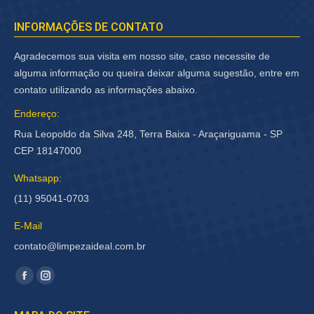
INFORMAÇÕES DE CONTATO
Agradecemos sua visita em nosso site, caso necessite de
alguma informação ou queira deixar alguma sugestão, entre em
contato utilizando as informações abaixo.
Endereço:
Rua Leopoldo da Silva 248, Terra Baixa - Araçariguama - SP
CEP 18147000
Whatsapp:
(11) 95041-0703
E-Mail
contato@limpezaideal.com.br
Encontre-nos em:
Facebook
Instagram
página
página