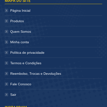
MAPA DO SITE
abre
abre
em
em
Página Inicial
nova
nova
janela
janela
Produtos
Quem Somos
Minha conta
Política de privacidade
Termos e Condições
Reembolso, Trocas e Devoluções
Fale Conosco
Sair