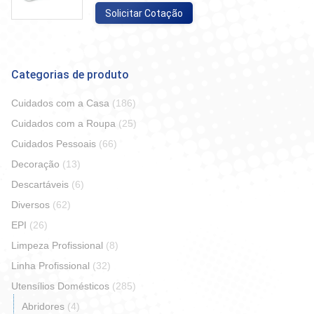
Solicitar Cotação
Categorias de produto
Cuidados com a Casa
(186)
Cuidados com a Roupa
(25)
Cuidados Pessoais
(66)
Decoração
(13)
Descartáveis
(6)
Diversos
(62)
EPI
(26)
Limpeza Profissional
(8)
Linha Profissional
(32)
Utensílios Domésticos
(285)
Abridores
(4)