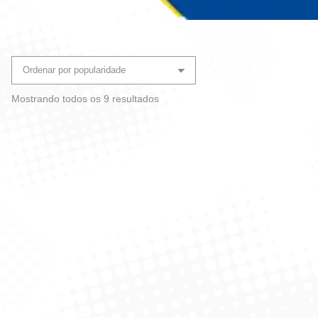
Você está aqui:
Classificado
Mostrando todos os 9 resultados
por
popularidade
Jarro Luxxor – 2,5L
Jarra De Água Oval
Plástico Ref 4008761 –