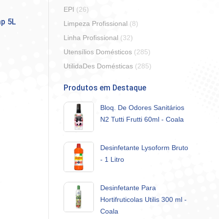
EPI
(26)
mp 5L
Limpeza Profissional
(8)
Linha Profissional
(32)
Utensílios Domésticos
(285)
UtilidaDes Domésticas
(285)
Produtos em Destaque
Bloq. De Odores Sanitários
N2 Tutti Frutti 60ml - Coala
Desinfetante Lysoform Bruto
- 1 Litro
Desinfetante Para
Hortifruticolas Utilis 300 ml -
Coala