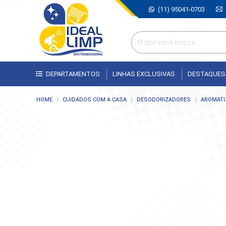
(11) 95041-0703
DEPARTAMENTOS
LINHAS EXCLUSIVAS
DESTAQUES
Você está aqui:
HOME
CUIDADOS COM A CASA
DESODORIZADORES
AROMATI