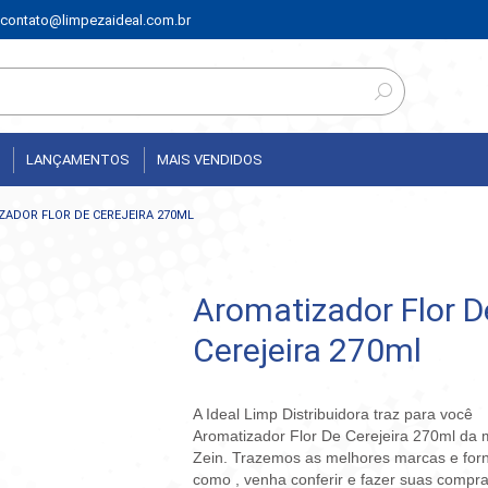
contato@limpezaideal.com.br
LANÇAMENTOS
MAIS VENDIDOS
ZADOR FLOR DE CEREJEIRA 270ML
Aromatizador Flor D
Cerejeira 270ml
A Ideal Limp Distribuidora traz para você
Aromatizador Flor De Cerejeira 270ml da
Zein. Trazemos as melhores marcas e for
como , venha conferir e fazer suas compra