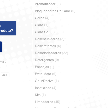
Aromatizador
(5)
Bloqueadores De Odor
(6)
Ceras
(4)
Cloro
(1)
a
produto?
Cloro Gel
(2)
Desentupidores
(2)
Desinfetantes
(6)
Desodorizadores
(22)
Detergentes
(9)
res
Esponjas
(1)
Evita Mofo
(6)
Zein
Gel ADesivo
(1)
Inseticidas
(4)
Kits
(1)
r
artilhar
Limpadores
(45)