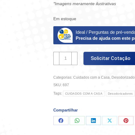
*Imagens meramente ilustrativas
Em estoque
Ideal / Perguntas de pré-vend
Precisa de ajuda com este 
Aromatizador
Solicitar Cotação
Flor
De
Cerejeira
Categorias:
Cuidados com a Casa
,
Desodorizado
270ml
quantidade
SKU:
697
Tags:
CUIDADOS COM A CASA
Desodorizadores
Compartilhar
Compartilhar
Compartilhar
Compartilhar
Compartilha
Comp
no
no
no
no
no