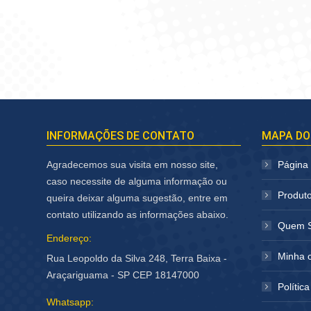
INFORMAÇÕES DE CONTATO
MAPA DO
Agradecemos sua visita em nosso site,
Página I
caso necessite de alguma informação ou
Produt
queira deixar alguma sugestão, entre em
contato utilizando as informações abaixo.
Quem 
Endereço:
Minha 
Rua Leopoldo da Silva 248, Terra Baixa -
Araçariguama - SP CEP 18147000
Polític
Whatsapp: