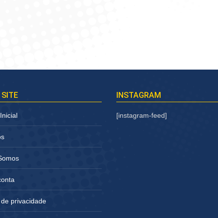
 SITE
INSTAGRAM
nicial
[instagram-feed]
os
Somos
conta
a de privacidade