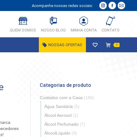
Acompanhe nossas redes sociais:
Instagram
Facebook
E-
página
página
Mail
abre
abre
página
QUEM SOMOS
NOSSO BLOG
MINHA CONTA
CONTATO
em
em
abre
nova
nova
em
NOSSAS OFERTAS
0
janela
janela
nova
janela
e
Categorias de produto
Cuidados com a Casa
(186)
Água Sanitária
(5)
Álcool Aerosol
(1)
 marca
Álcool Perfumado
(7)
necedores
ÁlcoolLíquido
(9)
s!