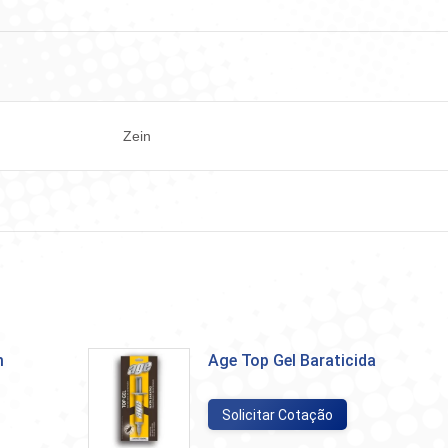
Facebook
WhatsApp
LinkedIn
X
Pint
Zein
m
Age Top Gel Baraticida
Solicitar Cotação