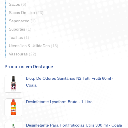
Sacos
(6)
Sacos De Lixo
(23)
Saponaceo
(1)
Suportes
(1)
Toalhas
(1)
Utensílios & UtilidaDes
(13)
Vassouras
(22)
Produtos em Destaque
Bloq. De Odores Sanitários N2 Tutti Frutti 60ml -
Coala
Desinfetante Lysoform Bruto - 1 Litro
Desinfetante Para Hortifruticolas Utilis 300 ml - Coala