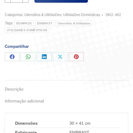
Assados
30X41
Categorias:
Utensílios & UtilidaDes
,
UtilidaDes Domésticas
SKU:
462
cm
-
Tags:
BOMPACK
EMBRAST
Utensílios & Utilidades
Bompack
UTILIDADES DOMÉSTICAS
quantidade
Compartilhar
Compartilhar
Compartilhar
Compartilhar
Compartilhar
Compartilhar
no
no
no
no
no
Facebook
WhatsApp
LinkedIn
X
Pinterest
Descrição
Informação adicional
Dimensões
30 × 41 cm
Fabricante
EMBRAST