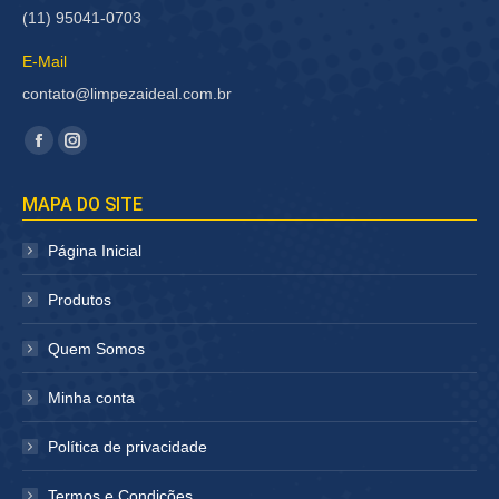
(11) 95041-0703
E-Mail
contato@limpezaideal.com.br
Encontre-nos em:
Facebook
Instagram
página
página
MAPA DO SITE
abre
abre
em
em
Página Inicial
nova
nova
janela
janela
Produtos
Quem Somos
Minha conta
Política de privacidade
Termos e Condições